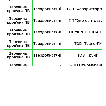
Деревина 
Твердолистяні
ТОВ “Фаворитторгбу
дров’яна ПВ
Деревина 
Твердолистяні
ПП “Укргосптовари
дров’яна ПВ
Деревина 
Твердолистяні
ТОВ “КРОНОСПАН У
дров’яна ПВ
Деревина 
Твердолистяні
ТОВ “Транс-П”
дров’яна ПВ
Деревина 
Твердолистяні
ТОВ “Груні”
дров’яна ПВ
Деревина 
ФОП Пономаренко 
Твердолистяні
дров’яна ПВ
Євгенія Вікторівна
Деревина 
ТДВ “Перечинський
Твердолистяні
дров’яна ПВ
лісохімічний комбіна
Деревина 
Твердолистяні
ТОВ “КРОНОСПАН РІВ
дров’яна ПВ
Деревина 
Твердолистяні
ТОВ “ВІСЕНТ”
дров’яна ПВ