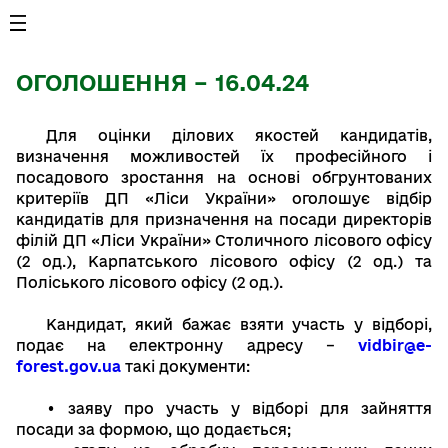
ОГОЛОШЕННЯ – 16.04.24
Для оцінки ділових якостей кандидатів,
визначення можливостей їх професійного і
посадового зростання на основі обгрунтованих
критеріїв ДП «Ліси України» оголошує відбір
кандидатів для призначення на посади директорів
філій ДП «Ліси України» Столичного лісового офісу
(2 од.), Карпатського лісового офісу (2 од.) та
Поліського лісового офісу (2 од.).
Кандидат, який бажає взяти участь у відборі,
подає на електронну адресу –
vidbir@e-
forest.gov.ua
такі документи:
•
заяву про участь у відборі для зайняття
посади за формою, що додається;