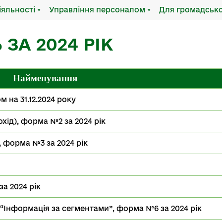
іяльності
Управління персоналом
Для громадсько
ЗА 2024 РІК
Найменування
 на 31.12.2024 року
охід), форма №2 за 2024 рік
 форма №3 за 2024 рік
за 2024 рік
і “Інформація за сегментами”, форма №6 за 2024 рік