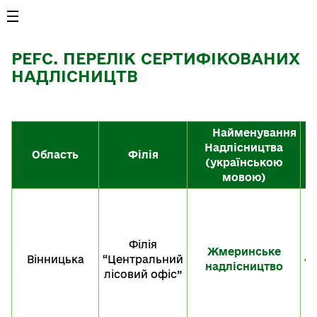
PEFC. ПЕРЕЛІК СЕРТИФІКОВАНИХ
НАДЛІСНИЦТВ
Найменування
Надлісництва
Область
Філія
(українською
мовою)
S
F
Філія
Жмеринське
Вінницька
“Центральний
«T
надлісництво
лісовий офіс”