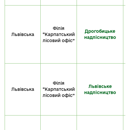
M
S
F
Філія
Дрогобицьке
Львівська
“Карпатський
«K
надлісництво
лісовий офіс”
M
S
F
Філія
Львівське
Львівська
“Карпатський
надлісництво
«K
лісовий офіс”
M
S
F