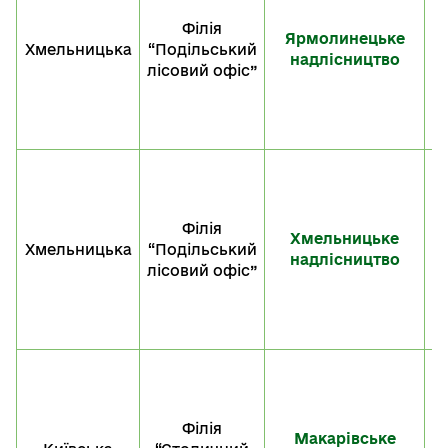
Філія
Ярмолинецьке
Хмельницька
“Подільський
«
надлісництво
лісовий офіс”
M
S
F
Філія
Хмельницьке
Хмельницька
“Подільський
«
надлісництво
лісовий офіс”
M
S
F
Філія
Макарівське