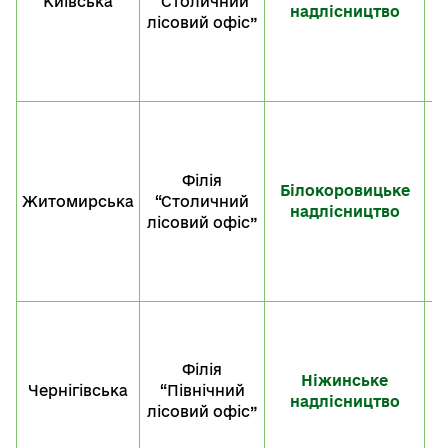
Київська
“Столичний
«
надлісництво
лісовий офіс”
M
S
F
Філія
Білокоровицьке
Житомирська
“Столичний
«
надлісництво
лісовий офіс”
M
S
F
Філія
Ніжинське
Чернігівська
“Північний
надлісництво
«
лісовий офіс”
O