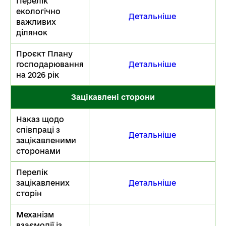
Перелік
екологічно
Детальніше
важливих
ділянок
Проєкт Плану
господарювання
Детальніше
на 2026 рік
Зацікавлені сторони
Наказ щодо
співпраці з
Детальніше
зацікавленими
сторонами
Перелік
зацікавлених
Детальніше
сторін
Механізм
взаємодії із