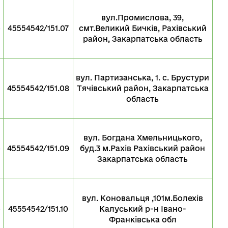
вул.Промислова, 39,
о
45554542/151.07
смт.Великий Бичків, Рахівський
район, Закарпатська область
вул. Партизанська, 1. с. Брустури
45554542/151.08
Тячівський район, Закарпатська
область
вул. Богдана Хмельницького,
о
45554542/151.09
буд.3 м.Рахів Рахівський район
Закарпатська область
вул. Коновальця ,101м.Болехів
о
45554542/151.10
Калуський р-н Івано-
Франківська обл