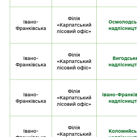
Філія
Івано-
Осмолодсь
«Карпатський
Франківська
надлісницт
лісовий офіс»
Філія
Івано-
Вигодськ
«Карпатський
Франківська
надлісницт
лісовий офіс»
Філія
Івано-
Івано-Франкі
«Карпатський
Франківська
надлісницт
лісовий офіс»
Філія
Івано-
Коломийсь
«Карпатський