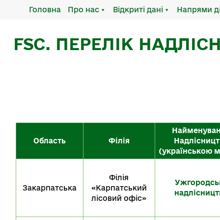
Головна
Про нас
Відкриті дані
Напрями д
FSC. ПЕРЕЛІК НАДЛІС
Найменува
Область
Філія
Надлісницт
(українською 
Філія
Ужгородсь
Закарпатська
«Карпатський
надлісницт
лісовий офіс»