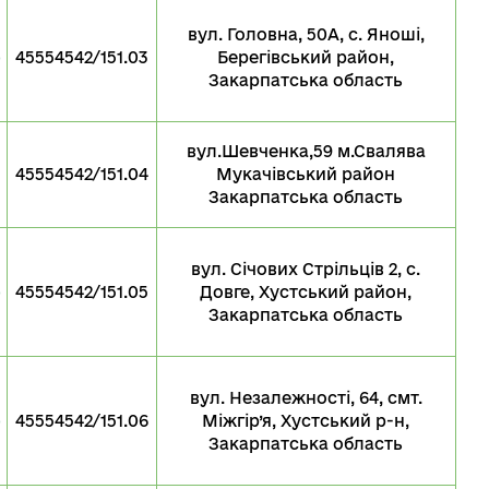
вул. Головна, 50А, с. Яноші,
о
45554542/151.03
Берегівський район,
Закарпатська область
вул.Шевченка,59 м.Свалява
45554542/151.04
Мукачівський район
Закарпатська область
вул. Січових Стрільців 2, с.
о
45554542/151.05
Довге, Хустський район,
Закарпатська область
вул. Незалежності, 64, смт.
о
45554542/151.06
Міжгір’я, Хустський р-н,
Закарпатська область