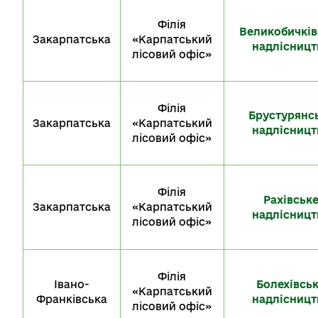
Філія
Великобичків
Закарпатська
«Карпатський
надлісницт
лісовий офіс»
Філія
Брустурянс
Закарпатська
«Карпатський
надлісницт
лісовий офіс»
Філія
Рахівськ
Закарпатська
«Карпатський
надлісницт
лісовий офіс»
Філія
Івано-
Болехівсь
«Карпатський
Франківська
надлісницт
лісовий офіс»