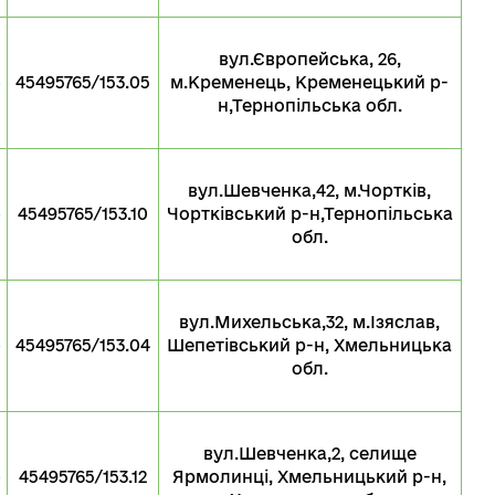
вул.Європейська, 26,
о
45495765/153.05
м.Кременець, Кременецький р-
н,Тернопільська обл.
вул.Шевченка,42, м.Чортків,
о
45495765/153.10
Чортківський р-н,Тернопільська
обл.
вул.Михельська,32, м.Ізяслав,
о
45495765/153.04
Шепетівський р-н, Хмельницька
обл.
вул.Шевченка,2, селище
о
45495765/153.12
Ярмолинці, Хмельницький р-н,