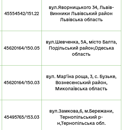
вул.Яворницького 34, Львів-
о
45554542/151.22
Винники Львівський район
Львівська область
вул.Шевченка, 5А, місто Балта,
45620164/150.05
Подільський район,Одеська
область
вул. Мар’їна роща, 3, с. Бузьке,
45620164/150.03
Вознесенський район,
Миколаївська область
вул.Замкова,6, м.Бережани,
о
45495765/153.03
Тернопільський р-
н,Тернопільська обл.