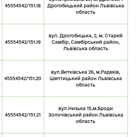
о
45554542/151.18
Дрогобицький район Львівська
область
вул. Дрогобицька, 2, м. Старий
о
45554542/151.19
Самбір, Самбірський район,
Львівська область
вул.Витківська 26, м.Радехів,
о
45554542/151.20
Шептицький район Львівська
область
вул.Низька 15,м.Броди
о
45554542/151.21
Золочівський район Львівська
область