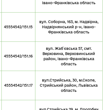
Івано-Франківська область
вул. Соборна, 163, м. Надвірна,
о
45554542/151.15
Надвірнянський р-н, Івано-
Франківська область
вул. Жаб`євська 57, смт.
Верховина, Верховинський
о
45554542/151.16
район, Івано-Франківська
область
вул.Стрийська, 30, м.Сколе,
о
45554542/151.17
Стрийський район, Львівська
область
вул.Стрийська 29, м. Дрогобич