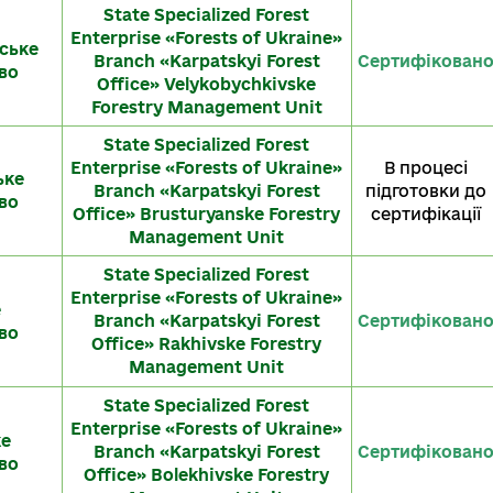
State Specialized Forest
Enterprise «Forests of Ukraine»
ське
Branch «Karpatskyi Forest
Сертифікован
во
Office» Velykobychkivske
Forestry Management Unit
State Specialized Forest
Enterprise «Forests of Ukraine»
В процесі
ьке
Branch «Karpatskyi Forest
підготовки до
во
Office» Brusturyanske Forestry
сертифікації
Management Unit
State Specialized Forest
Enterprise «Forests of Ukraine»
е
Branch «Karpatskyi Forest
Сертифікован
во
Office» Rakhivske Forestry
Management Unit
State Specialized Forest
Enterprise «Forests of Ukraine»
ке
Branch «Karpatskyi Forest
Сертифікован
во
Office» Bolekhivske Forestry