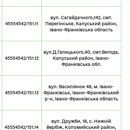
вул. Сагайдачного,142, смт.
о
45554542/151.11
Перегінське, Калуський район,
Івано-Франківська область
вул.Д.Галицького,40, смт.Вигода,
о
45554542/151.12
Калуський район, Івано-
Франківська обл.
вул. Василіянок 48, м. Івано-
о
45554542/151.13
Франківськ, Івано-Франківський
р-н, Івано-Франківська область
вул. Дружби, 18, с. Нижній
о
45554542/151.14
Вербіж, Коломийський район,