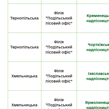
Філія
Кременець
Тернопільська
“Подільський
надлісницт
лісовий офіс”
Філія
Чортківсь
Тернопільська
“Подільський
надлісницт
лісовий офіс”
Філія
Ізяславсь
Хмельницька
“Подільський
надлісницт
лісовий офіс”
Філія
Ярмолинец
Хмельницька
“Подільський
надлісницт