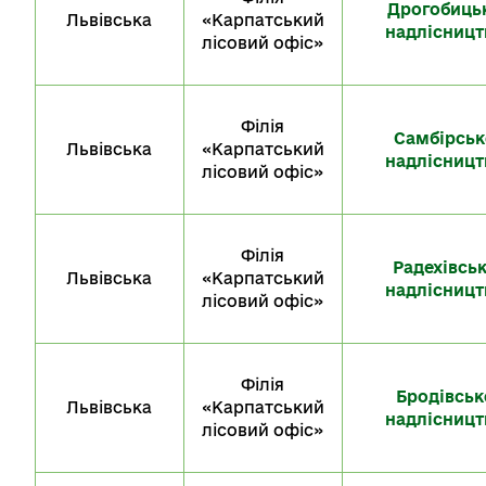
Дрогобиць
Львівська
«Карпатський
надлісницт
лісовий офіс»
Філія
Самбірськ
Львівська
«Карпатський
надлісницт
лісовий офіс»
Філія
Радехівсь
Львівська
«Карпатський
надлісницт
лісовий офіс»
Філія
Бродівськ
Львівська
«Карпатський
надлісницт
лісовий офіс»