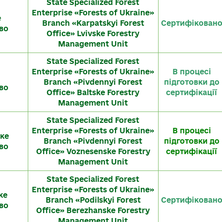
State Specialized Forest
Enterprise «Forests of Ukraine»
е
Branch «Karpatskyi Forest
Сертифікован
во
Office» Lvivske Forestry
Management Unit
State Specialized Forest
Enterprise «Forests of Ukraine»
В процесі
Branch «Pivdennyi Forest
підготовки до
во
Office» Baltske Forestry
сертифікації
Management Unit
State Specialized Forest
Enterprise «Forests of Ukraine»
В процесі
ке
Branch «Pivdennyi Forest
підготовки до
во
Office» Voznesenske Forestry
сертифікації
Management Unit
State Specialized Forest
Enterprise «Forests of Ukraine»
ке
Branch «Podilskyi Forest
Сертифікован
во
Office» Berezhanske Forestry
Management Unit