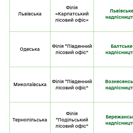
Філія
Львівськ
Львівська
«Карпатський
надлісницт
лісовий офіс»
Філія “Південний
Балтське
Одеська
лісовий офіс”
надлісницт
Філія “Південний
Вознесенсь
Миколаївська
лісовий офіс”
надлісницт
Філія
Бережансь
Тернопільська
“Подільський
надлісницт
лісовий офіс”