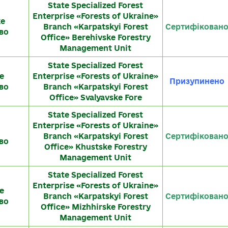
State Specialized Forest
Enterprise «Forests of Ukraine»
ке
Branch «Karpatskyi Forest
Сертифікован
во
Office» Berehivske Forestry
Management Unit
State Specialized Forest
е
Enterprise «Forests of Ukraine»
Призупинено
во
Branch «Karpatskyi Forest
Office» Svalyavske Fore
State Specialized Forest
Enterprise «Forests of Ukraine»
Branch «Karpatskyi Forest
Сертифікован
во
Office» Khustske Forestry
Management Unit
State Specialized Forest
Enterprise «Forests of Ukraine»
е
Branch «Karpatskyi Forest
Сертифікован
во
Office» Mizhhirske Forestry
Management Unit