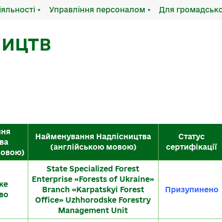
іяльності
Управління персоналом
Для громадсько
НИЦТВ
ння
Найменування Надлісництва
Статус
ва
(англійською мовою)
сертифікації
мовою)
State Specialized Forest
Enterprise «Forests of Ukraine»
ке
Branch «Karpatskyi Forest
Призупинено
во
Office» Uzhhorodske Forestry
Management Unit