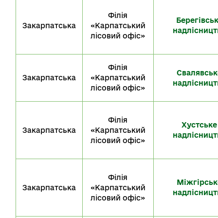
Філія
Берегівсь
Закарпатська
«Карпатський
надлісницт
лісовий офіс»
Філія
Свалявськ
Закарпатська
«Карпатський
надлісницт
лісовий офіс»
Філія
Хустське
Закарпатська
«Карпатський
надлісницт
лісовий офіс»
Філія
Міжгірськ
Закарпатська
«Карпатський
надлісницт
лісовий офіс»