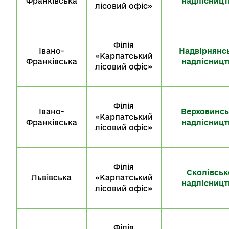
Франківська
надлісницт
лісовий офіс»
Філія
Івано-
Надвірнянс
«Карпатський
Франківська
надлісницт
лісовий офіс»
Філія
Івано-
Верховинсь
«Карпатський
Франківська
надлісницт
лісовий офіс»
Філія
Сколівськ
Львівська
«Карпатський
надлісницт
лісовий офіс»
Філія