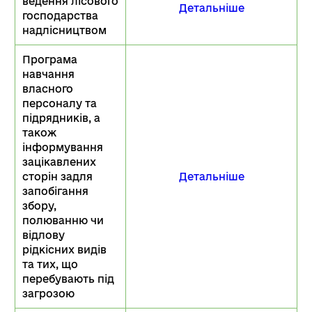
ведення лісового
Детальніше
господарства
надлісництвом
Програма
навчання
власного
персоналу та
підрядників, а
також
інформування
зацікавлених
сторін задля
Детальніше
запобігання
збору,
полюванню чи
відлову
рідкісних видів
та тих, що
перебувають під
загрозою