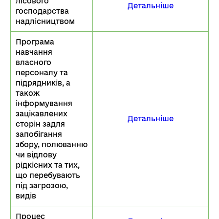
лісового
Детальніше
господарства
надлісництвом
Програма
навчання
власного
персоналу та
підрядників, а
також
інформування
зацікавлених
Детальніше
сторін задля
запобігання
збору, полюванню
чи відлову
рідкісних та тих,
що перебувають
під загрозою,
видів
Процес