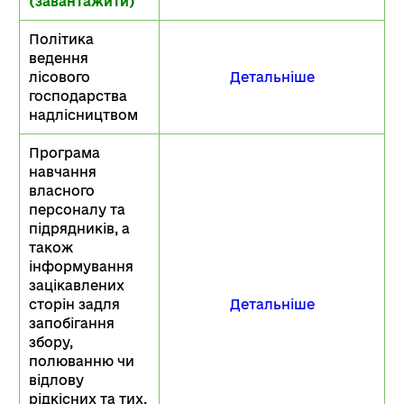
(завантажити)
Політика
ведення
лісового
Детальніше
господарства
надлісництвом
Програма
навчання
власного
персоналу та
підрядників, а
також
інформування
зацікавлених
сторін задля
Детальніше
запобігання
збору,
полюванню чи
відлову
рідкісних та тих,