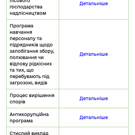
лісового
Детальніше
господарства
надлісництвом
Програма
навчання
персоналу та
підрядників щодо
запобігання збору,
Детальніше
полювання чи
відлову рідкісних
та тих, що
перебувають під
загрозою, видів
Процес вирішення
Детальніше
спорів
Антикорупційна
Детальніше
програма
Стислий виклад