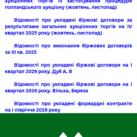
аукціонних торгів із застосування процедури
голландського аукціону (жовтень, листопад)
Відомості про укладені біржові договори за
результатами загальних аукціонних торгів на IV
квартал 2025 року (жовтень, листопад)
Відомості про виконання біржових договорів
за ІІІ кв. 2025
Відомості про укладені біржові договори на I
квартал 2026 року. Дуб А, В
Відомості про укладені біржові договори на I
квартал 2026 року. Вільха, Береза
Відомості про укладені форвардні контракти
на I півріччя 2026 року