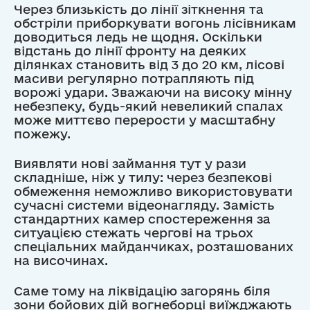
Через близькість до лінії зіткнення та
обстріли приборкувати вогонь лісівникам
доводиться ледь не щодня. Оскільки
відстань до лінії фронту на деяких
ділянках становить від 3 до 20 км, лісові
масиви регулярно потрапляють під
ворожі удари. Зважаючи на високу мінну
небезпеку, будь-який невеликий спалах
може миттєво перерости у масштабну
пожежу.
Виявляти нові займання тут у рази
складніше, ніж у тилу: через безпекові
обмеження неможливо використовувати
сучасні системи відеонагляду. Замість
стандартних камер спостереження за
ситуацією стежать чергові на трьох
спеціальних майданчиках, розташованих
на височинах.
Саме тому на ліквідацію загорянь біля
зони бойових дій вогнеборці виїжджають