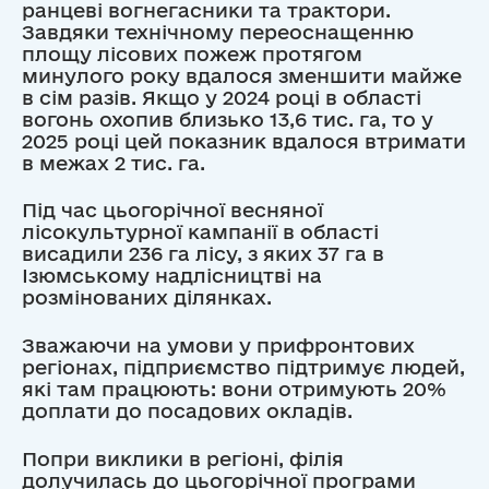
ранцеві вогнегасники та трактори.
Завдяки технічному переоснащенню
площу лісових пожеж протягом
минулого року вдалося зменшити майже
в сім разів. Якщо у 2024 році в області
вогонь охопив близько 13,6 тис. га, то у
2025 році цей показник вдалося втримати
в межах 2 тис. га.
Під час цьогорічної весняної
лісокультурної кампанії в області
висадили 236 га лісу, з яких 37 га в
Ізюмському надлісництві на
розмінованих ділянках.
Зважаючи на умови у прифронтових
регіонах, підприємство підтримує людей,
які там працюють: вони отримують 20%
доплати до посадових окладів.
Попри виклики в регіоні, філія
долучилась до цьогорічної програми