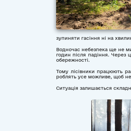
зупиняти гасіння ні на хвили
Водночас небезпека ще не ми
годин після падіння. Через 
обережності.
Тому лісівники працюють ра
роблять усе можливе, щоб н
Ситуація залишається складно