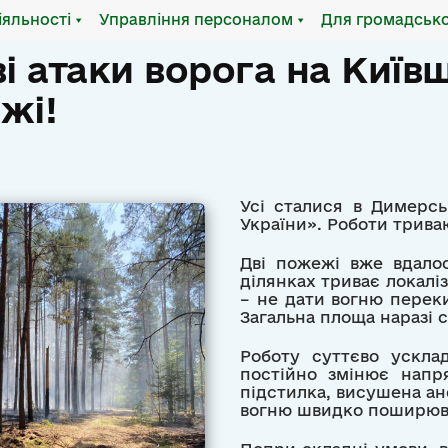
іяльності
Управління персоналом
Для громадсько
і атаки ворога на Київ
жі!
Усі сталися в Димерсь
України». Роботи трива
Дві пожежі вже вдалос
ділянках триває локаліз
– не дати вогню переки
Загальна площа наразі ск
Роботу суттєво ускла
постійно змінює напря
підстилка, висушена а
вогню швидко поширюв