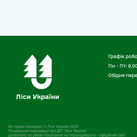
Графік робо
Пн - Пт: 8.00
Обідня перер
Всі права захищені. © Ліси України 2026
Поширення інформації про ДП "Ліси України"
дозволено за умови посилання на першоджерело - офіційний сайт