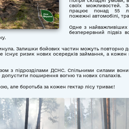
Попри складні умови, 
своїх можливостей. З
працює понад 55 ліс
пожежні автомобілі, тр
Одне з найважливіших 
безперервний підвіз 
ну.
нула. Залишки бойових частин можуть повторно де
це існує ризик нових осередків займання, а кожен
зом з підрозділами ДСНС. Спільними силами вони
е допустити поширення вогню та нових спалахів.
ю, але боротьба за кожен гектар лісу триває!