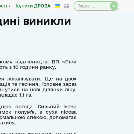
Пошук:
сті
Купити ДРОВА
щині виникли
кому надлісництві ДП «Ліси
ють з 10 години ранку.
я локалізувати. Ще на двох
ація та гасіння. Головне зараз
нутися на нові ділянки лісу.
ладає 1,1 га.
днює погода. Сильний вітер
мок полум’я, а суха лісова
номальною спекою, допомагає
атися.