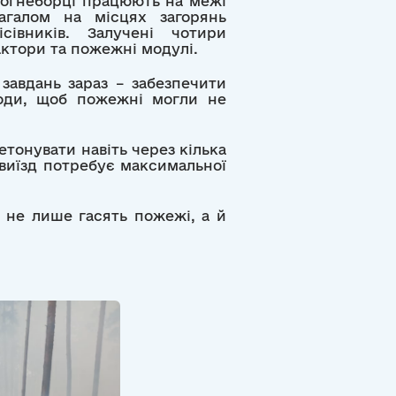
вогнеборці працюють на межі
агалом на місцях загорянь
івників. Залучені чотири
актори та пожежні модулі.
завдань зараз – забезпечити
води, щоб пожежні могли не
тонувати навіть через кілька
 виїзд потребує максимальної
 не лише гасять пожежі, а й