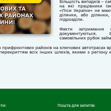
Більшість випадків – са
на які працівники Із
«Ліси України» не маю
ділянки, або ділянки,
підрозділи.
Факти затримання не
документуються. В
самовільних рубок займ
 з прифронтових районів на ключових автотрасах в
перекриттям всіх інших шляхів, якими з регіону 
ти:
Пошта для запитів: