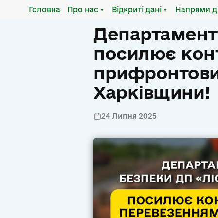
Головна
Про нас
Відкриті дані
Напрями д
Департамент 
посилює кон
прифронтови
Харківщини!
24 Липня 2025