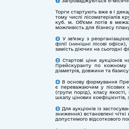
Запроваджуються 6-місячні
Торги стартують вже в І дека
тому числі лісоматеріалів кр
куб. м. Об’єми лотів в межа
можливість для бізнесу план
У зв’язку з реорганізаціє
філії (нинішні лісові офіси
замість діючих на сьогодні фі
Стартові ціни аукціонів н
Прейскуранту по кожному о
діаметрів, довжини та базису
В основу формування Прей
є переважаючим у лісових н
(групи порід), класу якості
шкалу цінових коефіцієнтів,
Для аукціонів із застосув
зниження) встановлені чіткі 
допустимого відсоткового по