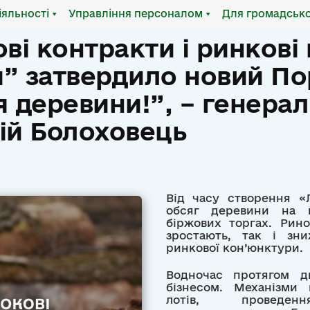
іяльності
Управління персоналом
Для громадсько
ві контракти і ринкові 
и” затвердило новий П
 деревини!”, – генера
ій Болоховець
Від часу створення «Л
обсяг деревини на 
біржових торгах. Рин
зростають, так і зни
ринкової кон’юнктури.
Водночас протягом дв
бізнесом. Механізми 
лотів, проведе