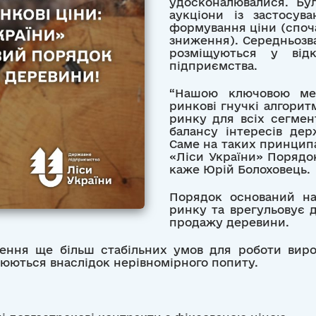
удосконалювалися. Бул
аукціони із застосув
формування ціни (споч
зниження). Середньозва
розміщуються у від
підприємства.
“Нашою ключовою ме
ринкові гнучкі алгорит
ринку для всіх сегмент
балансу інтересів дер
Саме на таких принцип
«Ліси України» Порядо
каже Юрій Болоховець.
Порядок оснований на
ринку та врегульовує 
продажу деревини.
рення ще більш стабільних умов для роботи вироб
орюються внаслідок нерівномірного попиту.