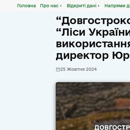
Головна
Про нас
Відкриті дані
Напрями д
“Довгостроко
“Ліси Україн
використання
директор Юр
25 Жовтня 2024