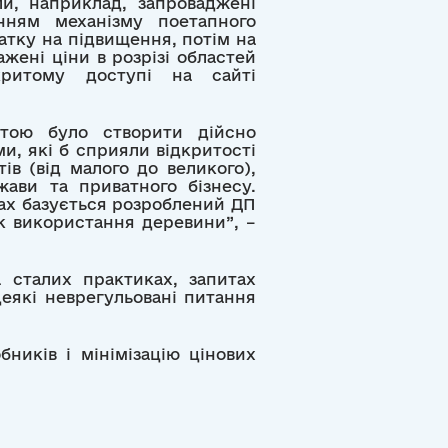
и, наприклад, запроваджені
анням механізму поетапного
атку на підвищення, потім на
жені ціни в розрізі областей
критому доступі на сайті
тою було створити дійсно
ми, які б сприяли відкритості
ів (від малого до великого),
жави та приватного бізнесу.
ах базується розроблений ДП
к використання деревини”, –
 сталих практиках, запитах
деякі неврегульовані питання
ників і мінімізацію цінових