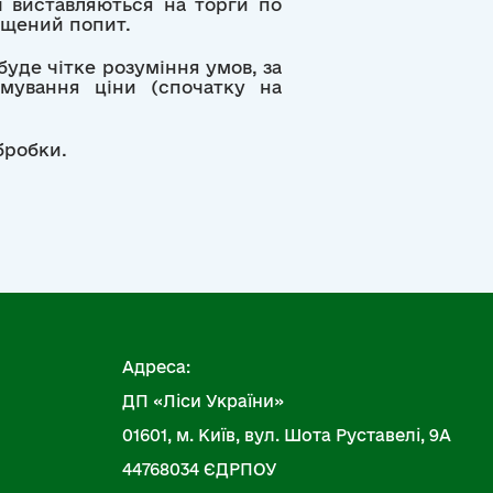
і виставляються на торги по
ищений попит.
уде чітке розуміння умов, за
рмування ціни (спочатку на
бробки.
Адреса:
ДП «Ліси України»
01601, м. Київ, вул. Шота Руставелі, 9А
44768034 ЄДРПОУ