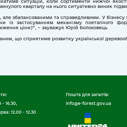
катиме ситуацій, коли сортименти нижчої якост
 минулого кварталу на нього ситуативно виник підв
 але збалансованими та справедливими. У бізнесу б
ни із застосуванням механізму поетапного фо
ниження ціни)”, – зауважує Юрій Болоховець
аним, що сприятиме розвитку української деревоо
ти:
Пошта для запитів:
 - 16.30,
info@e-forest.gov.ua
ва: 12.00 - 12.30