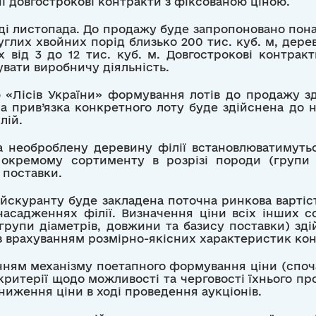
 довгострокові контракти з фіксованою ціною.
ді листопада. До продажу буде запропоновано понад
углих хвойних порід близько 200 тис. куб. м, дере
х від 3 до 12 тис. куб. м. Довгострокові контракт
увати виробничу діяльність.
ю «Лісів України» формування лотів до продажу з
), а прив’язка конкретного лоту буде здійснена до
лій.
а необроблену деревину філії встановлюватимутьс
кремому сортименту в розрізі породи (групи п
 поставки.
скуранту буде закладена поточна ринкова вартіст
асадженнях філії. Визначення ціни всіх інших со
, групи діаметрів, довжини та базису поставки) з
 з врахуванням розмірно-якісних характеристик ко
анням механізму поетапного формування ціни (споч
критерії щодо можливості та черговості їхнього пр
ниження ціни в ході проведення аукціонів.