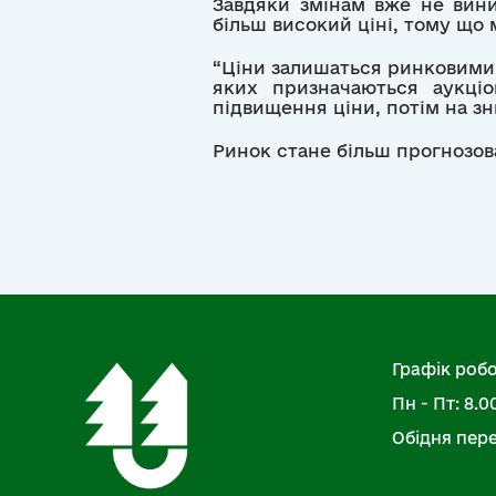
Завдяки змінам вже не вини
більш високий ціні, тому що
“Ціни залишаться ринковими,
яких призначаються аукціо
підвищення ціни, потім на з
Ринок стане більш прогнозов
Графік робо
Пн - Пт: 8.00
Обідня перер