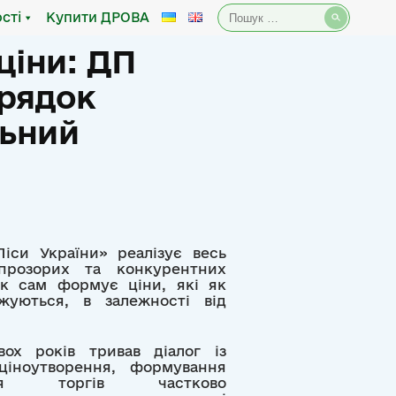
Пошук:
сті
Купити ДРОВА
ціни: ДП
орядок
льний
іси України» реалізує весь
прозорих та конкурентних
ок сам формує ціни, які як
жуються, в залежності від
ох років тривав діалог із
ціноутворення, формування
ння торгів частково