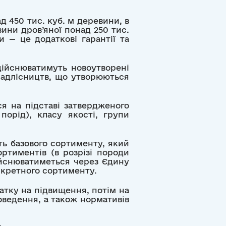
 450 тис. куб. м деревини, в
вини дров’яної понад 250 тис.
и — це додаткові гарантії та
дійснюватимуть новоутворені
 надлісництв, що утворюються
я на підставі затвердженого
орід), класу якості, групи
ь базового сортименту, який
ртиментів (в розрізі породи
дійснюватиметься через Єдину
нкретного сортименту.
атку на підвищення, потім на
оведення, а також нормативів