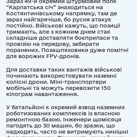
Зараз 49-й окремий штурмовий полк
“Карпатська січ” знаходиться на
Костянтинівському напрямку, там де
зараз найгарячіше, бо русня атакує
постійно. Військові кажуть, що позиції
тримають, але з кожним днем стає
складніше доставляти боєприпаси та
провізію на передову, забирати
поранених. Позашляховики дуже помітні
для ворожих FPV-дронів.
Для доставки таких вантажів військові
починають використовувати наземні
колісні дрони. Міні-транспортери
мобільні та можуть перевозити 150
кілограм навантаження.
У батальйоні є окремий взвод наземних
роботизованих комплексів із власною
ремонтною базою. Інженери щомісяця
лагодять до 30 машин, бо зразки, що
надходять, часто не витримують нинішні