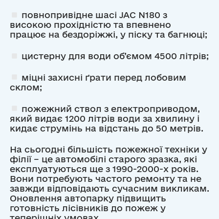
повнопривідне шасі JAC N180 з
високою прохідністю та впевнено
працює на бездоріжжі, у піску та багнюці;
цистерну для води об’ємом 4500 літрів;
міцні захисні ґрати перед лобовим
склом;
пожежний ствол з електроприводом,
який видає 1200 літрів води за хвилину і
кидає струмінь на відстань до 50 метрів.
На сьогодні більшість пожежної техніки у
філії – це автомобілі старого зразка, які
експлуатуються ще з 1990-2000-х років.
Вони потребують частого ремонту та не
завжди відповідають сучасним викликам.
Оновлення автопарку підвищить
готовність лісівників до пожеж у
теперішніх умовах.