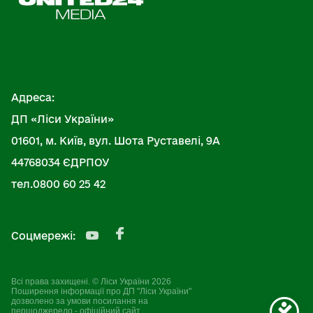
Адреса:
ДП «Ліси України»
01601, м. Київ, вул. Шота Руставелі, 9А
44768034 ЄДРПОУ
тел.0800 60 25 42
Соцмережі:
Всі права захищені. © Ліси України 2026
Поширення інформації про ДП "Ліси України"
дозволено за умови посилання на
першоджерело - офіційний сайт