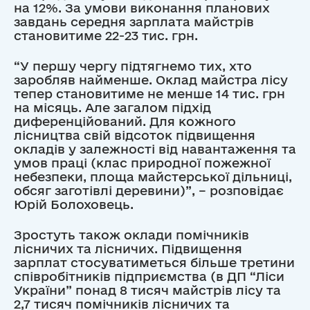
на 12%. За умови виконання планових
завдань середня зарплата майстрів
становитиме 22-23 тис. грн.
“У першу чергу підтягнемо тих, хто
заробляв найменше. Оклад майстра лісу
тепер становитиме не менше 14 тис. грн
на місяць. Але загалом підхід
диференційований. Для кожного
лісництва свій відсоток підвищення
окладів у залежності від навантаження та
умов праці (клас природної пожежної
небезпеки, площа майстерської дільниці,
обсяг заготівлі деревини)”, – розповідає
Юрій Болоховець.
Зростуть також оклади помічників
лісничих та лісничих. Підвищення
зарплат стосуватиметься більше третини
співробітників підприємства (в ДП “Ліси
України” понад 8 тисяч майстрів лісу та
2,7 тисяч помічників лісничих та