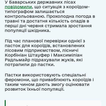
У Баварських державних лісах
повідомили
, що ситуація з короїдом-
типографом залишається
контрольованою. Прохолодна погода в
травні та достатня кількість опадів в
перші дні червня стримала зростання
популяції шкідника.
Під час планової перевірки однієї з
пасток для короїдів, встановлених
лісовим підприємством, лісничі
Корбініан Штауфер і Максиміліан
Радльмайр підрахували жуків, які
потрапили до пастки.
Пастки використовують спеціальні
феромони, що приваблюють короїдів і
таким чином дають змогу оцінювати
розвиток їхньої популяції.