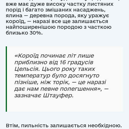
вже має дуже високу частку листяних
порід і багато змішаних насаджень,
ялина — деревна порода, яку уражує
короїд, — наразі все ще залишається
найпоширенішою породою з часткою
близько 30%.
«Короїд починає літ лише
приблизно від 16 градусів
Цельсія. Цього року таких
температур було досягнуто
пізніше, ніж торік, — це наразі
дає нам певне полегшення», —
зазначає Штауфер.
Втім, пильність залишається необхідною.