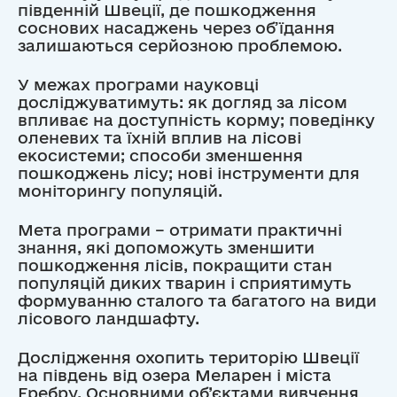
південній Швеції, де пошкодження
соснових насаджень через об’їдання
залишаються серйозною проблемою.
У межах програми науковці
досліджуватимуть: як догляд за лісом
впливає на доступність корму; поведінку
оленевих та їхній вплив на лісові
екосистеми;
способи зменшення
пошкоджень лісу; нові інструменти для
моніторингу популяцій.
Мета програми – отримати практичні
знання, які допоможуть зменшити
пошкодження лісів, покращити стан
популяцій диких тварин і сприятимуть
формуванню сталого та багатого на види
лісового ландшафту.
Дослідження охопить територію Швеції
на південь від озера Меларен і міста
Еребру. Основними об’єктами вивчення