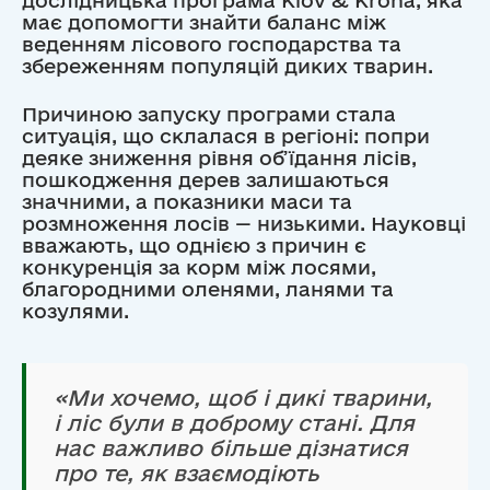
дослідницька програма Klöv & Krona, яка
має допомогти знайти баланс між
веденням лісового господарства та
збереженням популяцій диких тварин.
Причиною запуску програми стала
ситуація, що склалася в регіоні: попри
деяке зниження рівня об’їдання лісів,
пошкодження дерев залишаються
значними, а показники маси та
розмноження лосів — низькими. Науковці
вважають, що однією з причин є
конкуренція за корм між лосями,
благородними оленями, ланями та
козулями.
«Ми хочемо, щоб і дикі тварини,
і ліс були в доброму стані. Для
нас важливо більше дізнатися
про те, як взаємодіють