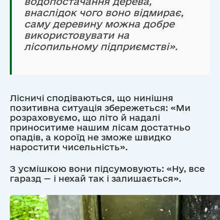
водопостачання дерева,
внаслідок чого воно відмирає,
саму деревину можна добре
використовувати на
лісопильному підприємстві».
Лісничі сподіваються, що нинішня
позитивна ситуація збережеться: «Ми
розраховуємо, що літо й надалі
приноситиме нашим лісам достатньо
опадів, а короїд не зможе швидко
наростити чисельність».
З усмішкою вони підсумовують: «Ну, все
гаразд — і нехай так і залишається».