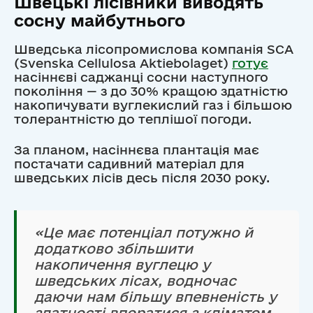
Швецькі лісівники виводять
сосну майбутнього
Шведська лісопромислова компанія SCA
(Svenska Cellulosa Aktiebolaget)
готує
насіннєві саджанці сосни наступного
покоління — з до 30% кращою здатністю
накопичувати вуглекислий газ і більшою
толерантністю до теплішої погоди.
За планом, насіннєва плантація має
постачати садивний матеріал для
шведських лісів десь після 2030 року.
«Це має потенціал потужно й
додатково збільшити
накопичення вуглецю у
шведських лісах, водночас
даючи нам більшу впевненість у
здатності впоратися з кліматом