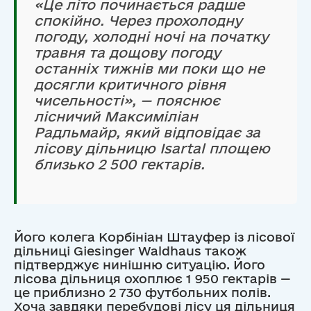
«Це літо починається радше
спокійно. Через прохолодну
погоду, холодні ночі на початку
травня та дощову погоду
останніх тижнів ми поки що не
досягли критичного рівня
чисельності», — пояснює
лісничий Максиміліан
Радльмайр, який відповідає за
лісову дільницю Isartal площею
близько 2 500 гектарів.
Його колега Корбініан Штауфер із лісової
дільниці Giesinger Waldhaus також
підтверджує нинішню ситуацію. Його
лісова дільниця охоплює 1 950 гектарів —
це приблизно 2 730 футбольних полів.
Хоча завдяки перебудові лісу ця дільниця