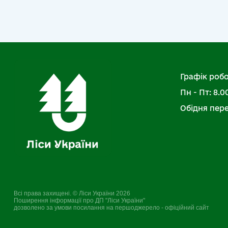
Графік робо
Пн - Пт: 8.00
Обідня перер
Всі права захищені. © Ліси України 2026
Поширення інформації про ДП "Ліси України"
дозволено за умови посилання на першоджерело - офіційний сайт