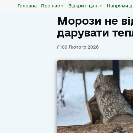
Головна
Про нас
Відкриті дані
Напрями д
Морози не в
дарувати теп
09 Лютого 2026