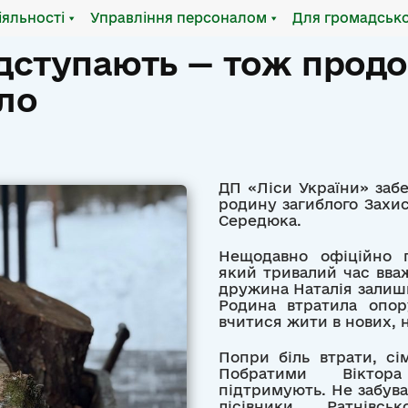
іяльності
Управління персоналом
Для громадсько
ідступають — тож прод
ло
ДП «Ліси України» заб
родину загиблого Захи
Середюка.
Нещодавно офіційно п
який тривалий час вва
дружина Наталія залиш
Родина втратила опо
вчитися жити в нових, 
Попри біль втрати, сі
Побратими Віктора
підтримують. Не забуваю
лісівники Ратнівсь