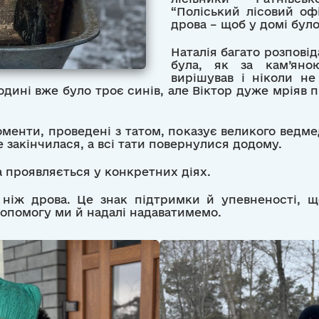
“Поліський лісовий оф
дрова – щоб у домі було
Наталія багато розповід
була, як за кам’яно
вирішував і ніколи н
одині вже було троє синів, але Віктор дуже мріяв 
менти, проведені з татом, показує великого ведмед
 закінчилася, а всі тати повернулися додому.
 проявляється у конкретних діях.
, ніж дрова. Це знак підтримки й упевненості, 
опомогу ми й надалі надаватимемо.