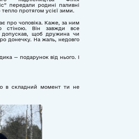
іс” передали родині паливні
 тепло протягом усієї зими.
ає про чоловіка. Каже, за ним
ю стіною. Він завжди все
е допускав, щоб дружина чи
про донечку. На жаль, недовго
ика — подарунок від нього. І
що в складний момент ти не