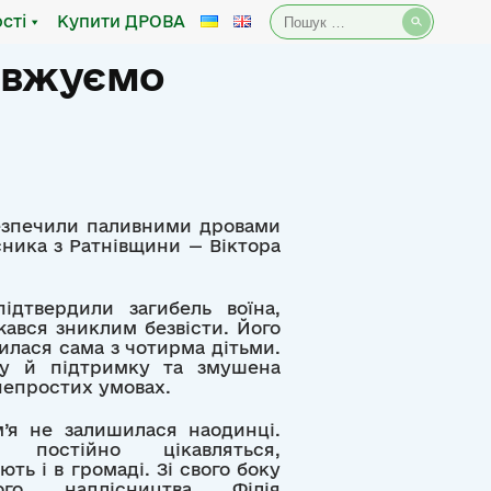
Пошук:
сті
Купити ДРОВА
овжуємо
езпечили паливними дровами
сника з Ратнівщини — Віктора
ідтвердили загибель воїна,
жався зниклим безвісти. Його
илася сама з чотирма дітьми.
ру й підтримку та змушена
непростих умовах.
м’я не залишилася наодинці.
 постійно цікавляться,
ть і в громаді. Зі свого боку
кого надлісництва Філія