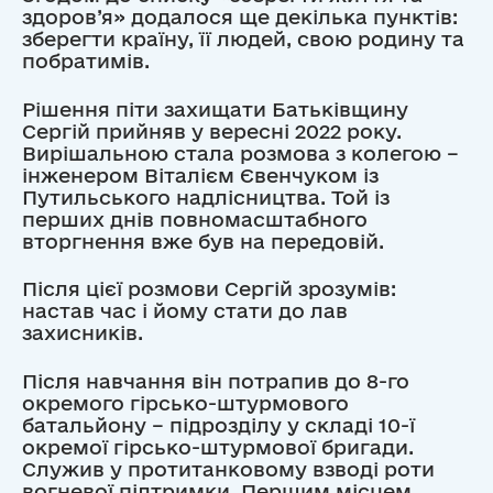
здоров’я» додалося ще декілька пунктів:
зберегти країну, її людей, свою родину та
побратимів.
Рішення піти захищати Батьківщину
Сергій прийняв у вересні 2022 року.
Вирішальною стала розмова з колегою –
інженером Віталієм Євенчуком із
Путильського надлісництва. Той із
перших днів повномасштабного
вторгнення вже був на передовій.
Після цієї розмови Сергій зрозумів:
настав час і йому стати до лав
захисників.
Після навчання він потрапив до 8-го
окремого гірсько-штурмового
батальйону – підрозділу у складі 10-ї
окремої гірсько-штурмової бригади.
Служив у протитанковому взводі роти
вогневої підтримки. Першим місцем