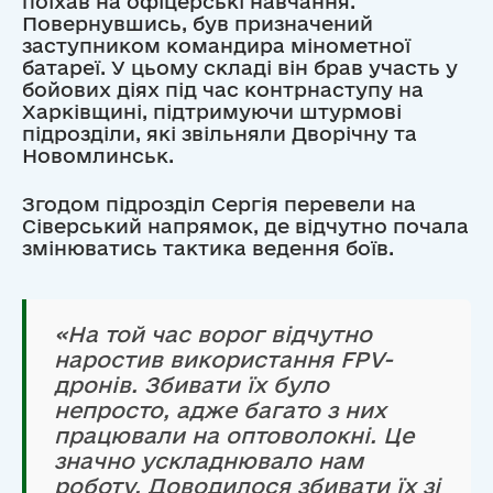
поїхав на офіцерські навчання.
Повернувшись, був призначений
заступником командира мінометної
батареї. У цьому складі він брав участь у
бойових діях під час контрнаступу на
Харківщині, підтримуючи штурмові
підрозділи, які звільняли Дворічну та
Новомлинськ.
Згодом підрозділ Сергія перевели на
Сіверський напрямок, де відчутно почала
змінюватись тактика ведення боїв.
«На той час ворог відчутно
наростив використання FPV-
дронів. Збивати їх було
непросто, адже багато з них
працювали на оптоволокні. Це
значно ускладнювало нам
роботу. Доводилося збивати їх зі