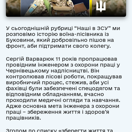
У сьогоднішній рубриці “Наші в ЗСУ” ми
розповімо історію воїна-лісівника із
Буковини, який добровільно пішов на
фронт, аби підтримати свого колегу.
Сергій Варварюк 11 років пропрацював
провідним інженером з охорони праці у
Чернівецькому надлісництві. Він
контролював лісові роботи, покращував
виробничий процес, стежив, аби усі
фахівці були забезпечені спецодягом та
відповідним обладнанням, вчасно
проходили медичні огляди та навчання.
Адже основна мета інженера з охорони
праці – збереження життя і здоров’я
працівників.
Згодом до списку «зберегти життя та