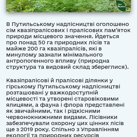
В Путильському надлісництві оголошено
сім квазіпралісових і пралісових пам’яток
природи місцевого значення. Йдеться
про понад 50 га природних лісів та
майже 200 га квазіпралісів, які в
минулому зазнали мінімального
антропогенного впливу (природна
структура та видовий склад збереглися).
Квазіпралісові й пралісові ділянки у
гірському Путильському надлісництві
розташовані у важкодоступній
місцевості та утворені старовіковими
ялицями, а фауна і флора представлені
як звичайними, так і рідкісними
червонокнижними видами. Лісівники
забезпечували охорону цих цінних лісів
ще з 2019 року. Спільно з Управлінням
екології та природних ресурсів