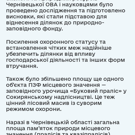
Чернівецької ОВА і науковцями було
проведено дослідження та підготовлено
висновки, які стали підставою для
віднесення ділянок до природно-
заповідного фонду.
Посилення охоронного статусу та
встановлення чітких меж надійніше
убезпечить ділянки від впливу
господарської діяльності та інших форм
втручання.
Також було збільшено площу ще одного
об’єкта ПЗФ місцевого значення —
заповідного урочища «Буковий праліс» у
Сокирянському надлісництві. Це теж
цінний лісовий масив із суворим
режимом охорони.
Наразі в Чернівецькій області загальна
площа пам’яток природи місцевого
значення (пралісів та квазіпралісів)