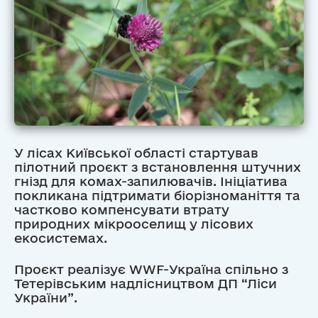
У лісах Київської області стартував
пілотний проєкт з встановлення штучних
гнізд для комах-запилювачів. Ініціатива
покликана підтримати біорізноманіття та
частково компенсувати втрату
природних мікрооселищ у лісових
екосистемах.
Проєкт реалізує WWF-Україна спільно з
Тетерівським надлісництвом ДП “Ліси
України”.