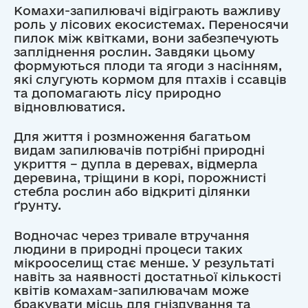
Комахи-запилювачі відіграють важливу
роль у лісових екосистемах. Переносячи
пилок між квітками, вони забезпечують
запліднення рослин. Завдяки цьому
формуються плоди та ягоди з насінням,
які слугують кормом для птахів і ссавців
та допомагають лісу природно
відновлюватися.
Для життя і розмноження багатьом
видам запилювачів потрібні природні
укриття – дупла в деревах, відмерла
деревина, тріщини в корі, порожнисті
стебла рослин або відкриті ділянки
ґрунту.
Водночас через тривале втручання
людини в природні процеси таких
мікрооселищ стає менше. У результаті
навіть за наявності достатньої кількості
квітів комахам-запилювачам може
бракувати місць для гніздування та