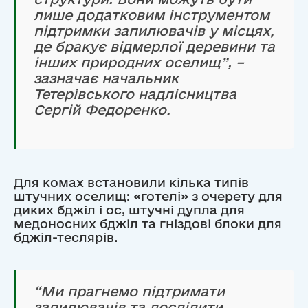
лише додатковим інструментом
підтримки запилювачів у місцях,
де бракує відмерлої деревини та
інших природних оселищ”, –
зазначає начальник
Тетерівського надлісництва
Сергій Федоренко.
Для комах встановили кілька типів
штучних оселищ: «готелі» з очерету для
диких бджіл і ос, штучні дупла для
медоносних бджіл та гніздові блоки для
бджіл-теслярів.
“Ми прагнемо підтримати
запилювачів та дослідити,