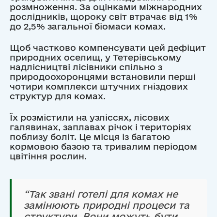
розмноження. За оцінками міжнародних
дослідників, щороку світ втрачає від 1%
до 2,5% загальної біомаси комах.
Щоб частково компенсувати цей дефіцит
природних оселищ, у Тетерівському
надлісництві лісівники спільно з
природоохоронцями встановили перші
чотири комплекси штучних гніздових
структур для комах.
Їх розмістили на узліссях, лісових
галявинах, заплавах річок і територіях
поблизу боліт. Це місця із багатою
кормовою базою та тривалим періодом
цвітіння рослин.
“Так звані готелі для комах не
замінюють природні процеси та
структури. Вони можуть бути