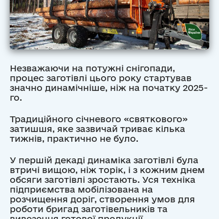
Незважаючи на потужні снігопади,
процес заготівлі цього року стартував
значно динамічніше, ніж на початку 2025-
го.
Традиційного січневого «святкового»
затишшя, яке зазвичай триває кілька
тижнів, практично не було.
У першій декаді динаміка заготівлі була
втричі вищою, ніж торік, і з кожним днем
обсяги заготівлі зростають. Уся техніка
підприємства мобілізована на
розчищення доріг, створення умов для
роботи бригад заготівельників та
вивезення готової продукції.