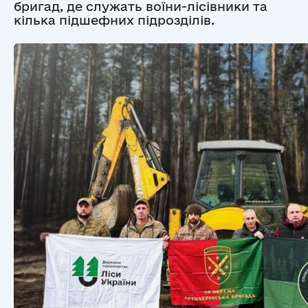
бригад, де служать воїни-лісівники та
кілька підшефних підрозділів.