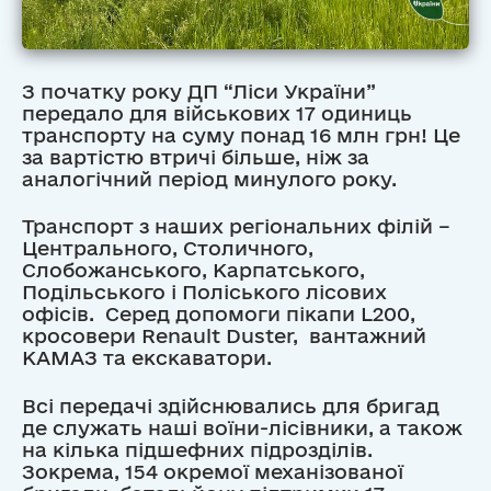
З початку року ДП “Ліси України”
передало для військових 17 одиниць
транспорту на суму понад 16 млн грн! Це
за вартістю втричі більше, ніж за
аналогічний період минулого року.
Транспорт з наших регіональних філій –
Центрального, Столичного,
Слобожанського, Карпатського,
Подільського і Поліського лісових
офісів. Серед допомоги пікапи L200,
кросовери Renault Duster, вантажний
КАМАЗ та екскаватори.
Всі передачі здійснювались для бригад
де служать наші воїни-лісівники, а також
на кілька підшефних підрозділів.
Зокрема, 154 окремої механізованої