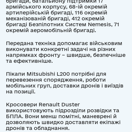
бригади, батальйону підтримки 17
армійського корпусу, 68-ій окремій
артилерійській бригаді, 116 окремій
механізованій бригаді, 412 окремій
бригаді Безпілотних Систем Nemesis, 71
окремій аеромобільній бригаді.
Передана техніка допомагає військовим
виконувати конкретні задачі на різних
напрямках фронту – швидше, безпечніше
та ефективніше.
Пікапи Mitsubishi L200 потрібні для
перевезення спорядження, роботи
мобільних груп, доставки дронів і виїздів
на позиції.
Кросовери Renault Duster
використовують підрозділи розвідки та
БПЛА. Вони менш помітні, маневрені й
дозволяють швидко доставляти екіпажі
дронів та обладнання.