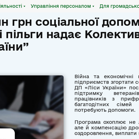
іяльності
Управління персоналом
Для громадсько
н грн соціальної допом
кі пільги надає Колекти
аїни”
Війна та економічні
підприємств згортати с
ДП «Ліси України» пос
підтримку ветерані
працівників з прифро
багатодітних сімей
потребують допомоги.
Програма охоплює не 
але й компенсацію дро
оздоровлення, виплати 