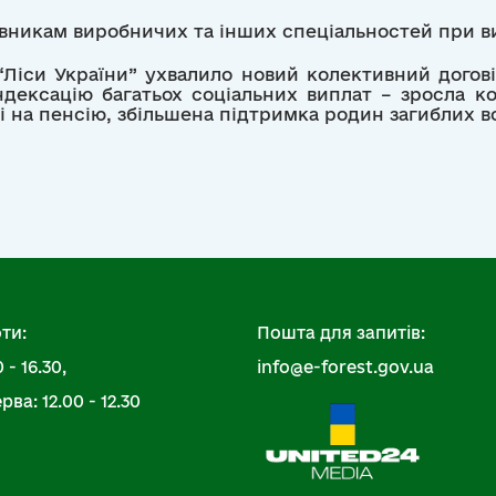
вникам виробничих та інших спеціальностей при в
Ліси України” ухвалило новий колективний догові
ндексацію багатьох соціальних виплат – зросла ко
 на пенсію, збільшена підтримка родин загиблих вої
ти:
Пошта для запитів:
 - 16.30,
info@e-forest.gov.ua
ва: 12.00 - 12.30