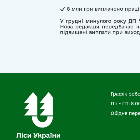
8 млн грн виплачено праці
У грудні минулого року ДП “
Нова редакція передбачає і
підвищені виплати при виході
Графік робо
Пн - Пт: 8.00
Обідня перер