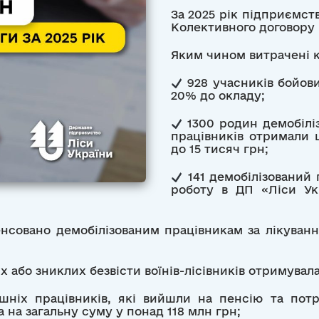
За 2025 рік підприємс
Колективного договору 
Яким чином витрачені
928 учасників бойов
20% до окладу;
1300 родин демобіліз
працівників отримали 
до 15 тисяч грн;
141 демобілізований 
роботу в ДП «Ліси Ук
нсовано демобілізованим працівникам за лікуванн
х або зниклих безвісти воїнів-лісівників отримувал
шніх працівників, які вийшли на пенсію та пот
 на загальну суму у понад 118 млн грн;