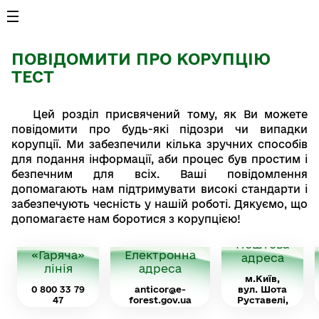
ПОВІДОМИТИ ПРО КОРУПЦІЮ
ТЕСТ
Цей розділ присвячений тому, як Ви можете
повідомити про будь-які підозри чи випадки
корупції. Ми забезпечили кілька зручних способів
для подання інформації, аби процес був простим і
безпечним для всіх. Ваші повідомлення
допомагають нам підтримувати високі стандарти і
забезпечують чесність у нашій роботі. Дякуємо, що
допомагаєте нам боротися з корупцією!
Поштова
«Гаряча»
Електронна
адреса
лінія
адреса
м.Київ,
0 800 33 79
anticor@e-
вул. Шота
47
forest.gov.ua
Руставелі,
9-А, 01601