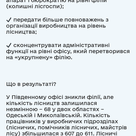
апарат і бюрократію на рівні філій
(колишні лісгоспи);
передати більше повноважень з
організації виробництва на рівень
лісництва;
сконцентрувати адміністративні
функції на рівні офісу, який перетворився
на «укрупнену» філію.
Що в результаті?
У Південному офісі зникли філії, але
кількість лісництв залишилася
незмінною – 68 у двох областях –
Одеській і Миколаївській. Кількість
працівників у виробничих підрозділах
(лісничих, помічників лісничих, майстрів
лісу) збільшилася з 607 до 611. Лісничі