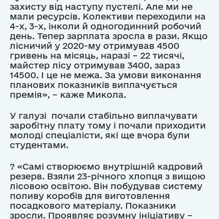
захисту від наступу пустелі. Але ми не
мали ресурсів. Колективи переходили на
4-х, 3-х, інколи й одногодинний робочий
день. Тепер зарплата зросла в рази. Якщо
лісничий у 2020-му отримував 4500
гривень на місяць, наразі – 22 тисячі,
майстер лісу отримував 3400, зараз
14500. І це не межа. За умови виконання
планових показників виплачується
премія», – каже Микола.
У галузі почали стабільно виплачувати
заробітну плату тому і почали приходити
молоді спеціалісти, які ще вчора були
студентами.
? «Самі створюємо внутрішній кадровий
резерв. Взяли 23-річного хлопця з вищою
лісовою освітою. Він побудував систему
поливу коробів для виготовлення
посадкового матеріалу. Показники
зросли. Проявляє розумну ініціативу –