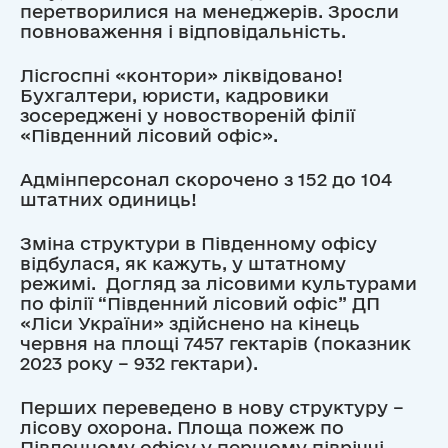
перетворилися на менеджерів. Зросли
повноваження і відповідальність.
Лісгоспні «контори» ліквідовано!
Бухгалтери, юристи, кадровики
зосереджені у новоствореній філії
«Південний лісовий офіс».
Адмінперсонал скорочено з 152 до 104
штатних одиниць!
Зміна структури в Південному офісу
відбулася, як кажуть, у штатному
режимі. Догляд за лісовими культурами
по філії “Південний лісовий офіс” ДП
«Ліси України» здійснено на кінець
червня на площі 7457 гектарів (показник
2023 року – 932 гектари).
Перших переведено в нову структуру –
лісову охорона. Площа пожеж по
Південному офісу у першому півріччі