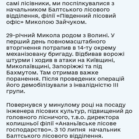
самі лісівники, ми поспілкувалися з
начальником Балтського лісового
відділення, філії «Південний лісовий
офіс» Миколою Зайчуком.
29-річний Микола родом з Волині. У
перший день повномасштабного
вторгнення потрапив в 14-ту окрему
механізовану бригаду. Відбивав ворожі
штурми і ходив в атаки на Київщині,
Миколаївщині, Запоріжжі та під
Бахмутом. Там отримав важке
поранення. Після проведених операцій
його демобілізували з інвалідністю III
групи.
Повернувся у минулому році на посаду
інженера лісових культур, підвищений до
головного лісничого, т.в.о. директора
колишньої філії «Ананьївське лісове
господарство». З 10 липня начальник
Балтського лісового відділення.