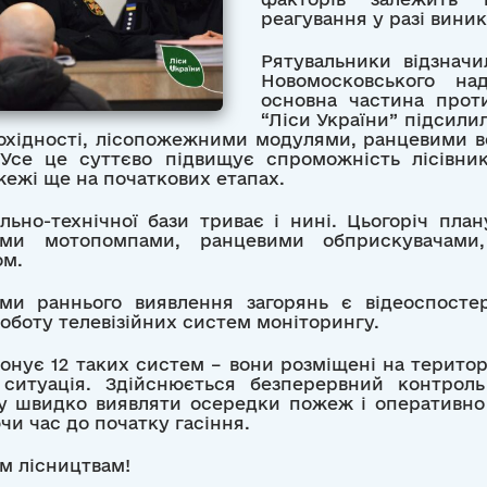
реагування у разі вини
Рятувальники відзначи
Новомосковського на
основна частина прот
“Ліси України” підсили
охідності, лісопожежними модулями, ранцевими 
се це суттєво підвищує спроможність лісівник
ожежі ще на початкових етапах.
льно-технічної бази триває і нині. Цьогоріч пла
ими мотопомпами, ранцевими обприскувачам
ом.
и раннього виявлення загорянь є відеоспосте
оботу телевізійних систем моніторингу.
іонує 12 таких систем – вони розміщені на територ
ситуація. Здійснюється безперервний контрол
гу швидко виявляти осередки пожеж і оперативн
чи час до початку гасіння.
м лісництвам!