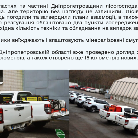
бластях та частині Дніпропетровщини лісогоспода
а. Але територію без нагляду не залишили. Лісівн
дь погодили та затвердили плани взаємодії, а тако
о реагування облаштовано два пункти зосередже
хідна кількість техніки та обладнання на випадок з
ники виїжджають і влаштовують мінералізовані смуги
 Дніпропетровській області вже проведено догляд 
лометрів, а також створено ще 15 кілометрів нових.