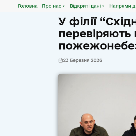
Головна
Про нас
Відкриті дані
Напрями д
У філії “Схі
перевіряють 
пожежонебез
23 Березня 2026