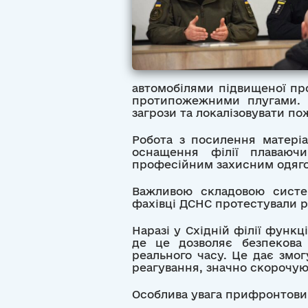
автомобілями підвищеної пр
протипожежними плугами. У
загрози та локалізовувати п
Робота з посилення матеріа
оснащення філії плаваюч
професійним захисним одяг
Важливою складовою систем
фахівці ДСНС протестували р
Наразі у Східній філії функц
де це дозволяє безпекова 
реального часу. Це дає змо
реагування, значно скорочую
Особлива увага прифронтови