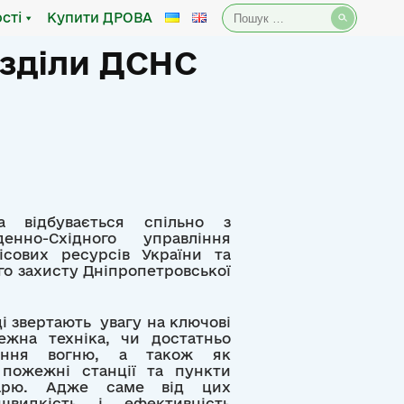
Пошук:
сті
Купити ДРОВА
озділи ДСНС
а відбувається спільно з
енно-Східного управління
ісових ресурсів України та
го захисту Дніпропетровської
ці звертають увагу на ключові
ежна техніка, чи достатньо
сіння вогню, а також як
 пожежні станції та пункти
тарю. Адже саме від цих
швидкість і ефективність