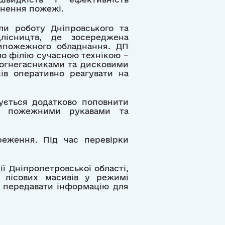
кнення пожежі.
ли роботу Дніпровського та
длісництв, де зосереджена
ипожежного обладнання. ДП
ло філію сучасною технікою –
вогнегасниками та дисковими
ів оперативно реагувати на
нується додатково поповнити
и, пожежними рукавами та
реження. Під час перевірки
ії Дніпропетровської області,
ь лісових масивів у режимі
о передавати інформацію для