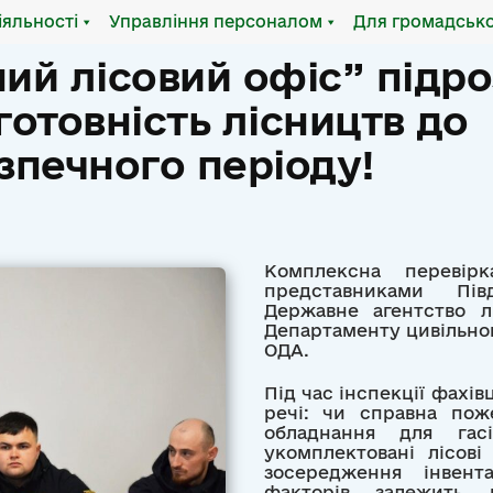
іяльності
Управління персоналом
Для громадсько
дний лісовий офіс” підр
готовність лісництв до
печного періоду!
Комплексна перевірк
представниками Півд
Державне агентство л
Департаменту цивільно
ОДА.
Під час інспекції фахів
речі: чи справна пож
обладнання для га
укомплектовані лісові
зосередження інвен
факторів залежить 