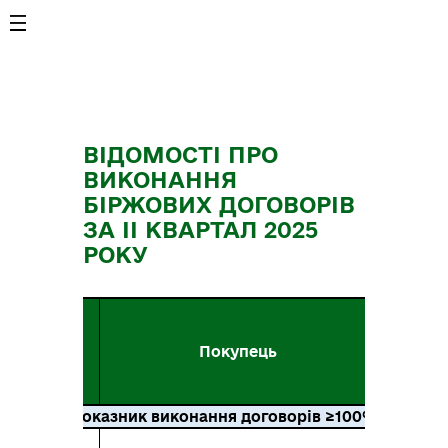
ВІДОМОСТІ ПРО
ВИКОНАННЯ
БІРЖОВИХ ДОГОВОРІВ
ЗА ІІ КВАРТАЛ 2025
РОКУ
Факти
реаліз
Порода
Покупець
за
догово
м3
показник виконання договорів ≥100%