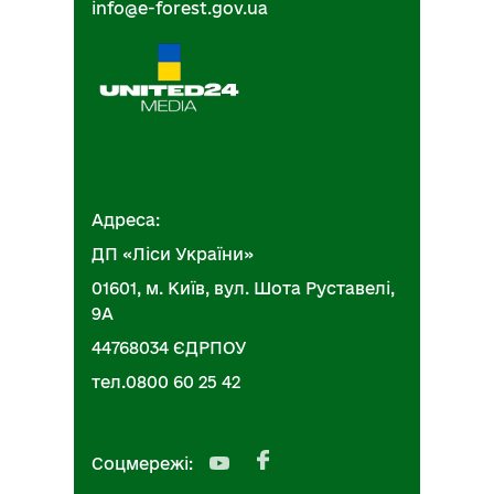
info@e-forest.gov.ua
колистяні
ТОВ "УХЛК"
колистяні
ТОВ "БУК ТРАНС ЧЕРНІВЦІ"
колистяні
БПФ "Шева"
колистяні
ТОВ "Л+К"
Адреса:
колистяні
ПП "Укрпалета"
ДП «Ліси України»
колистяні
ТОВ "Д.Д.Д."
01601, м. Київ, вул. Шота Руставелі,
9А
колистяні
ТОВ "АРТІС ЕНЕРДЖІ"
44768034 ЄДРПОУ
показник виконання договорів ≥100%
тел.0800 60 25 42
рдолистяні
ТОВ "КРОНОСПАН РІВНЕ"
ФОП Пономаренко Євгенія
рдолистяні
Вікторівна
Соцмережі:
рдолистяні
ТОВ "Лібра Ком"