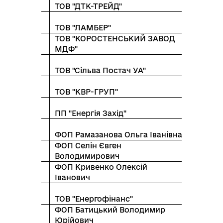
колистяні
ТОВ "ДТК-ТРЕЙД"
колистяні
ТОВ "ЛАМБЕР"
ТОВ "КОРОСТЕНСЬКИЙ ЗАВОД
колистяні
МДФ"
колистяні
ТОВ "Сільва Постач УА"
колистяні
ТОВ "КВР-ГРУП"
колистяні
ПП "Енергія Захід"
колистяні
ФОП Рамазанова Ольга Іванівна
ФОП Селін Євген
колистяні
Володимирович
ФОП Кривенко Олексій
колистяні
Іванович
колистяні
ТОВ "Енергофінанс"
ФОП Батицький Володимир
колистяні
Юрійович