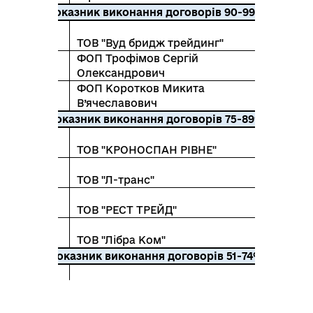
показник виконання договорів 90-99%
колистяні
ТОВ "Вуд бридж трейдинг"
ФОП Трофімов Сергій
колистяні
Олександрович
ФОП Коротков Микита
колистяні
В’ячеславович
показник виконання договорів 75-89%
колистяні
ТОВ "КРОНОСПАН РІВНЕ"
колистяні
ТОВ "Л-транс"
колистяні
ТОВ "РЕСТ ТРЕЙД"
колистяні
ТОВ "Лібра Ком"
показник виконання договорів 51-74%
колистяні
ТОВ "СВІСС КРОНО"