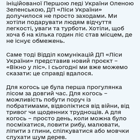
ініційованої Першою леді України Оленою
Зеленською, ДП «Ліси України»
долучилося не просто заходами. Ми
хотіли подарувати людям відчуття
легкості, уваги та турботи. Хотіли, щоб
хоча б на кілька годин ліс став місцем, де
не існує обмежень.
Саме тоді Відділ комунікацій ДП «Ліси
України» представив новий проєкт –
«Вікно у ліс». І сьогодні ми вже можемо
сказати: це справді вдалося.
Для когось це була перша прогулянка
лісом за довгий час. Для когось –
можливість побути поруч із
побратимами, відволіктися від війни, від
тривог чи щоденних труднощів. А для
когось – просто день, коли можна було
посміхатися, ловити рибу, малювати,
ліпити з глини, спілкуватися або мовчки
слухати шум дерев.