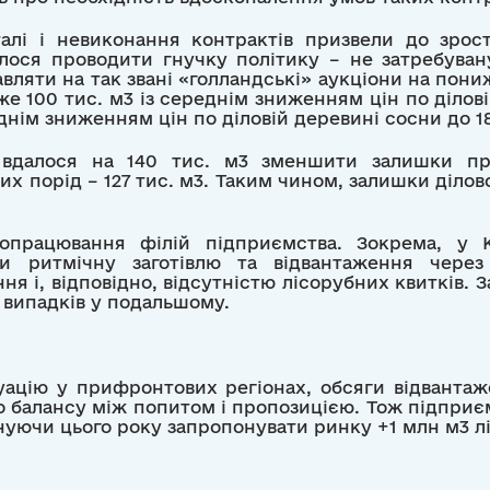
талі і невиконання контрактів призвели до зрос
лося проводити гнучку політику – не затребува
вляти на так звані «голландські» аукціони на пониж
е 100 тис. м3 із середнім зниженням цін по ділові
реднім зниженням цін по діловій деревині сосни до 1
л вдалося на 140 тис. м3 зменшити залишки пр
их порід – 127 тис. м3. Таким чином, залишки діло
опрацювання філій підприємства. Зокрема, у К
ли ритмічну заготівлю та відвантаження через
я і, відповідно, відсутністю лісорубних квитків. 
випадків у подальшому.
ацію у прифронтових регіонах, обсяги відвантаж
о балансу між попитом і пропозицією. Тож підприє
нуючи цього року запропонувати ринку +1 млн м3 лі