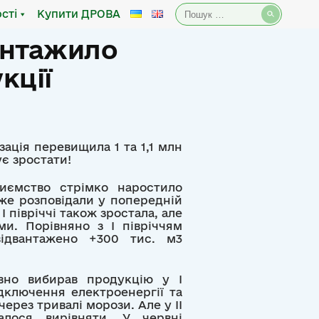
Пошук:
сті
Купити ДРОВА
вантажило
кції
ізація перевищила 1 та 1,1 млн
ує зростати!
иємство стрімко наростило
вже розповідали у попередній
 І півріччі також зростала, але
. Порівняно з І півріччям
відвантажено +300 тис. м3
вно вибирав продукцію у І
ідключення електроенергії та
ерез тривалі морози. Але у ІІ
алося вирівняти. У червні