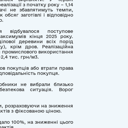
лізації з початку року – 1,14
чі не збавлятимуть темпи,
 обсяг заготівлі і відповідно
о.
я відбувалося поступове
аксимумів кінця 2025 року.
ілової деревини всіх порід
у), крім дров. Реалізаційна
ни промислового використання
2,4 тис. грн/м3.
ов покупців або втрати права
дповідальність покупця.
робники не вибрали близько
езпекова ситуація. Ворог
ти, розраховуючи на зниження
ктів з фіксованою ціною.
ало 100%, на зниженні цього
актів.