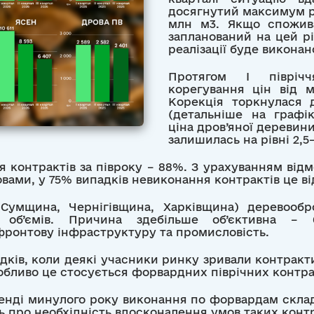
досягнутий максимум реа
млн м3. Якщо спожива
запланований на цей рік
реалізації буде виконан
Протягом І піврічч
корегування цін від м
Корекція торкнулася д
(детальніше на графік
ціна дров’яної дереви
залишилась на рівні 2,5–
 контрактів за півроку – 88%. З урахуванням відм
вами, у 75% випадків невиконання контрактів це ві
Сумщина, Чернігівщина, Харківщина) деревооб
 об’ємів. Причина здебільше об’єктивна – б
ронтову інфраструктуру та промисловість.
падків, коли деякі учасники ринку зривали контрак
собливо це стосується форвардних піврічних контра
енді минулого року виконання по форвардам склад
ь про необхідність вдосконалення умов таких контр