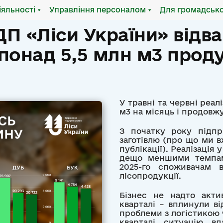
іяльності
Управління персоналом
Для громадсько
я ДП «Ліси України» від
онад 5,5 млн м3 проду
У травні та червні реал
м3 на місяць і продовж
З початку року підпр
заготівлю (про що ми 
публікації). Реалізація у
дещо меншими темпами
2025-го споживачам 
лісопродукції.
Бізнес не надто акти
кварталі – вплинули в
проблеми з логістикою ч
кварталі ситуацію вд