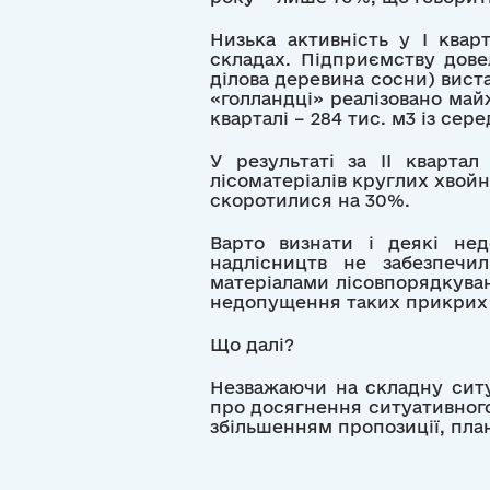
Низька активність у І квар
складах. Підприємству дове
ділова деревина сосни) виста
«голландці» реалізовано майж
кварталі – 284 тис. м3 із се
У результаті за ІІ кварта
лісоматеріалів круглих хвойн
скоротилися на 30%.
Варто визнати і деякі нед
надлісництв не забезпечи
матеріалами лісовпорядкуванн
недопущення таких прикрих 
Що далі?
Незважаючи на складну ситу
про досягнення ситуативног
збільшенням пропозиції, пла