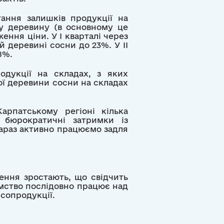
тання залишків продукції на
ну деревину (в основному це
ення ціни. У І кварталі через
й деревині сосни до 23%. У ІІ
8%.
одукції на складах, з яких
вої деревини сосни на складах
арпатському регіоні кілька
 бюрократичні затримки із
Зараз активно працюємо задля
ення зростають, що свідчить
мство послідовно працює над
сопродукції.