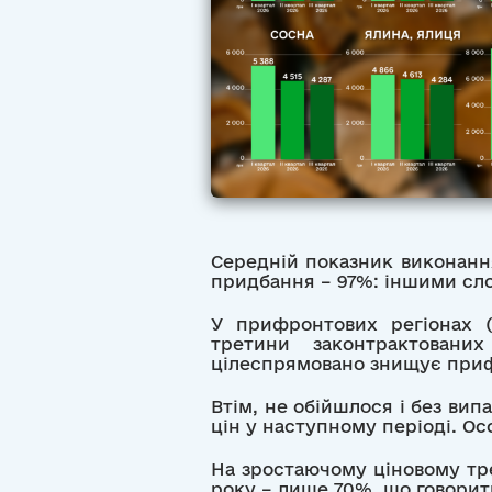
Середній показник виконання
придбання – 97%: іншими сло
У прифронтових регіонах (
третини законтрактованих
цілеспрямовано знищує приф
Втім, не обійшлося і без ви
цін у наступному періоді. О
На зростаючому ціновому тр
року – лише 70%, що говорит