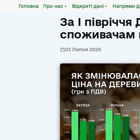
Головна
Про нас
Відкриті дані
Напрями д
За І піврічч
споживачам п
03 Липня 2026