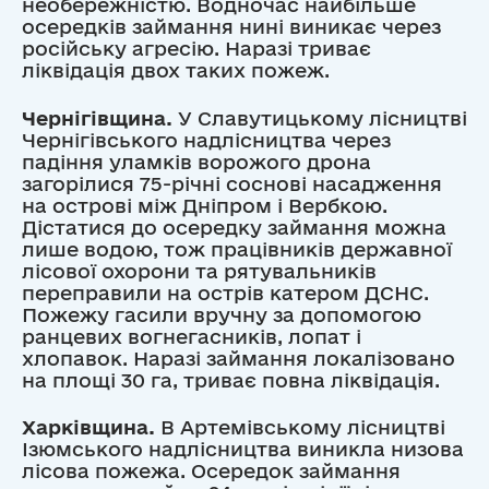
необережністю. Водночас найбільше
осередків займання нині виникає через
російську агресію. Наразі триває
ліквідація двох таких пожеж.
Чернігівщина.
У Славутицькому лісництві
Чернігівського надлісництва через
падіння уламків ворожого дрона
загорілися 75-річні соснові насадження
на острові між Дніпром і Вербкою.
Дістатися до осередку займання можна
лише водою, тож працівників державної
лісової охорони та рятувальників
переправили на острів катером ДСНС.
Пожежу гасили вручну за допомогою
ранцевих вогнегасників, лопат і
хлопавок. Наразі займання локалізовано
на площі 30 га, триває повна ліквідація.
Харківщина.
В Артемівському лісництві
Ізюмського надлісництва виникла низова
лісова пожежа. Осередок займання