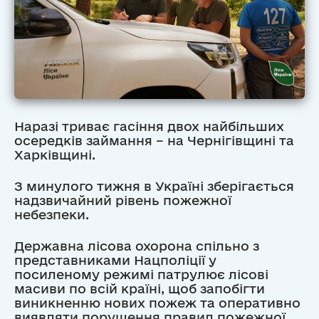
Наразі триває гасіння двох найбільших
осередків займання – на Чернігівщині та
Харківщині.
З минулого тижня в Україні зберігається
надзвичайний рівень пожежної
небезпеки.
Державна лісова охорона спільно з
представниками Нацполіції у
посиленому режимі патрулює лісові
масиви по всій країні, щоб запобігти
виникненню нових пожеж та оперативно
виявляти порушення правил пожежної