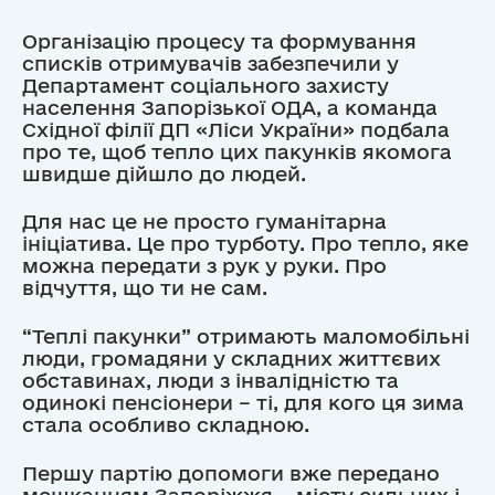
Організацію процесу та формування
списків отримувачів забезпечили у
Департамент соціального захисту
населення Запорізької ОДА, а команда
Східної філії ДП «Ліси України» подбала
про те, щоб тепло цих пакунків якомога
швидше дійшло до людей.
Для нас це не просто гуманітарна
ініціатива. Це про турботу. Про тепло, яке
можна передати з рук у руки. Про
відчуття, що ти не сам.
“Теплі пакунки” отримають маломобільні
люди, громадяни у складних життєвих
обставинах, люди з інвалідністю та
одинокі пенсіонери – ті, для кого ця зима
стала особливо складною.
Першу партію допомоги вже передано
мешканцям Запоріжжя – місту сильних і