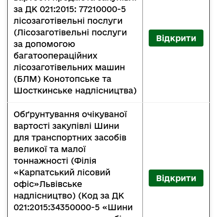
за ДК 021:2015: 77210000-5
лісозаготівельні послуги
(Лісозаготівельні послуги
Відкрити
за допомогою
багатоопераційних
лісозаготівельних машин
(БЛМ) Конотопське та
Шосткинське надлісництва)
Обґрунтування очікуваної
вартості закупівлі Шини
для транспортних засобів
великої та малої
тоннажності (Філія
«Карпатський лісовий
Відкрити
офіс»Львівське
надлісництво) (Код за ДК
021:2015:34350000-5 «Шини