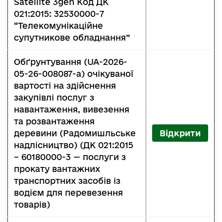
Satellite 3gen Код ДК
021:2015: 32530000-7
“Телекомунікаційне
супутникове обладнання”
Обґрунтування (UA-2026-
05-26-008087-a) очікуваної
вартості на здійснення
закупівлі послуг з
навантаження, вивезення
та розвантаження
деревини (Радомишльське
Відкрити
надлісництво) (ДК 021:2015
– 60180000-3 — послуги з
прокату вантажних
транспортних засобів із
водієм для перевезення
товарів)