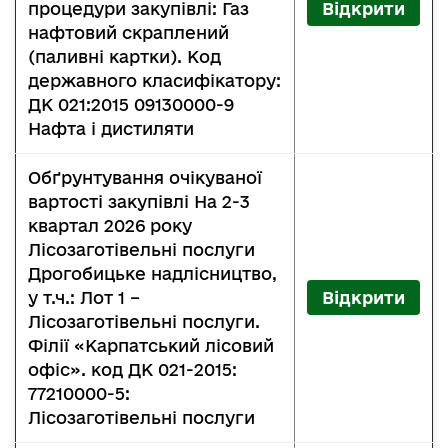
процедури закупівлі: Газ
Відкрити
нафтовий скраплений
(паливні картки). Код
державного класифікатору:
ДК 021:2015 09130000-9
Нафта і дистиляти
Обґрунтування очікуваної
вартості закупівлі На 2-3
квартал 2026 року
Лісозаготівельні послуги
Дрогобицьке надлісництво,
у т.ч.: Лот 1 –
Відкрити
Лісозаготівельні послуги.
Філії «Карпатський лісовий
офіс». код ДК 021-2015:
77210000-5:
Лісозаготівельні послуги