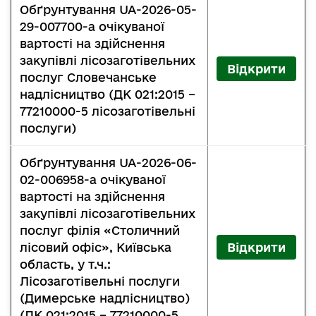
Обґрунтування UA-2026-05-
29-007700-a очікуваної
вартості на здійснення
закупівлі лісозаготівельних
Відкрити
послуг Словечанське
надлісництво (ДК 021:2015 –
77210000-5 лісозаготівельні
послуги)
Обґрунтування UA-2026-06-
02-006958-a очікуваної
вартості на здійснення
закупівлі лісозаготівельних
послуг філія «Столичний
лісовий офіс», Київська
Відкрити
область, у т.ч.:
Лісозаготівельні послуги
(Димерське надлісництво)
(ДК 021:2015 – 77210000-5