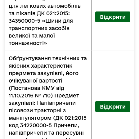
для легкових автомобілів
та пікапів ДК 021:2015:
Відкрити
34350000-5 «Шини для
транспортних засобів
великої та малої
тоннажності»
Обґрунтування технічних та
якісних характеристик
предмета закупівлі, його
очікуваної вартості
(Постанова КМУ від
11.10.2016 № 710) Предмет
закупівлі: Напівпричепи-
Відкрити
лісовози тракторні з
маніпулятором (ДК 021:2015
код 34220000-5 Причепи,
напівпричепи та пересувні