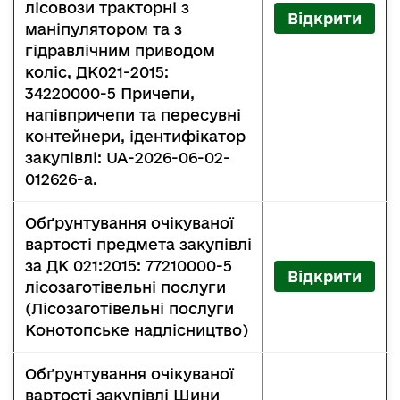
лісовози тракторні з
Відкрити
маніпулятором та з
гідравлічним приводом
коліс, ДК021-2015:
34220000-5 Причепи,
напівпричепи та пересувні
контейнери, ідентифікатор
закупівлі: UA-2026-06-02-
012626-a.
Обґрунтування очікуваної
вартості предмета закупівлі
за ДК 021:2015: 77210000-5
Відкрити
лісозаготівельні послуги
(Лісозаготівельні послуги
Конотопське надлісництво)
Обґрунтування очікуваної
вартості закупівлі Шини