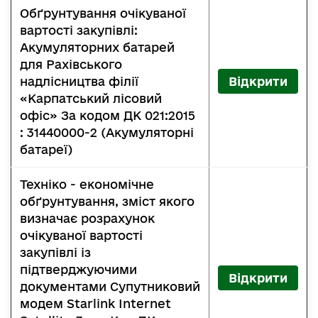
Обґрунтування очікуваної
вартості закупівлі:
Акумуляторних батарей
для Рахівського
надлісництва філії
Відкрити
«Карпатський лісовий
офіс» За кодом ДК 021:2015
: 31440000-2 (Акумуляторні
батареї)
Техніко - економічне
обґрунтування, зміст якого
визначає розрахунок
очікуваної вартості
закупівлі із
підтверджуючими
Відкрити
документами Супутниковий
модем Starlink Internet