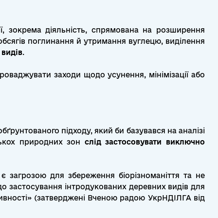
ї, зокрема діяльність, спрямована на розширення
я обсягів поглинання й утримання вуглецю, виділення
 видів
.
впроваджувати заходи щодо усунення, мінімізації або
ґрунтованого підходу, який би базувався на аналізі
ількох природних зон
слід застосовувати виключно
 є загрозою для збереження біорізноманіття та не
о застосування інтродукованих деревних видів для
ктивності» (затверджені Вченою радою УкрНДІЛГА від