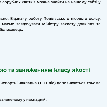
лісорубних квитків можна знайти на нашому сайті у
льно. Відзначу роботу Подільського лісового офісу.
 маємо завдячувати Міністру захисту довкілля та
 Болоховець.
ою та заниженням класу якості
анспортні накладна (ТТН-ліс) доповнюються трьома
 заявленому у накладній.