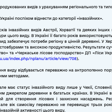
одукованих видів з урахуванням регіонального та типол
країні поспіхом віднести до категорії «інвазійних».
ів інвазійних видів Австрії, Хорватії та деяких інши
ури цього виду. В Україні її багато років використовують
ид забезпечує потреби регіону в цінній деревині. У Хе
стовбурами та високою продуктивністю. Результати суч
ство» та «Черкаське лісове господарство» ДП «Ліси Ук
du.ua/index.php/nplanu/article/view/708
).
ня виду відбувається переважно на антропогенно по
ними методами.
ле має статус інвазійного виду лише у Чехії, Словенії
им джерелом деревини в багатьох країнах. В Україні вия
 для створення лісових і захисних насаджень. Рез
але вік самосіву переважно не перевищує трьох рокі
інвазійній активності цього виду.