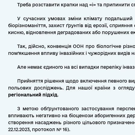
Треба розставити крапки над «і» та припинити сп
У сучасних умовах зміни клімату подальший р
біорізноманіття, захист ґрунтів від ерозії, сприян
кисню, відновлення деградованих або порушених 
Так, дійсно, конвенція ООН про біологічне різно
пом’якшення впливу інвазійних і чужорідних видів н
Але немає єдиного на всі випадки переліку інваз
Прийняття рішення щодо включення певного виду
польових досліджень. Для нашої країни з огляду
регіональний підхід
.
З метою обґрунтованого застосування перспек
впливають негативно на біоценози аборигенних де
створення насаджень різного цільового призначення
22.12.2023, протокол № 16).