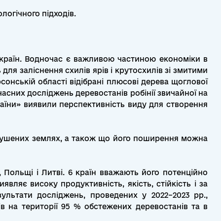
огічного підходів.
х країн. Водночас є важливою частиною економіки в
 для заліснення схилів ярів і крутосхилів зі змитими
рсонській області відібрані плюсові дерева щоглової
асних досліджень деревостанів робінії звичайної на
раїни» виявили перспективність виду для створення
рушених землях, а також що його поширення можна
, Польщі і Литві. 6 країн вважають його потенційно
вляє високу продуктивність, якість, стійкість і за
ультати досліджень, проведених у 2022–2023 рр.,
в на території 95 % обстежених деревостанів та в