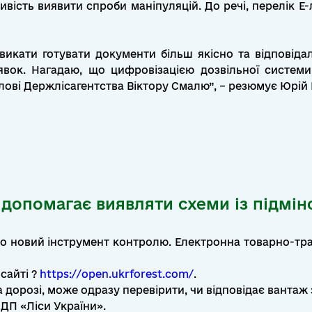
вість виявити спроби маніпуляцій. До речі, перелік Е-
звикати готувати документи більш якісно та відповіда
явок. Нагадаю, що цифровізацією дозвільної системи
лові Держлісагентства Віктору Смалю”, – резюмує Юрій
 допомагає виявляти схеми із підмін
о новий інструмент контролю. Електронна товарно-тр
сайті ?
https://open.ukrforest.com/
.
 дорозі, може одразу перевірити, чи відповідає вантаж
 ДП «Ліси України».