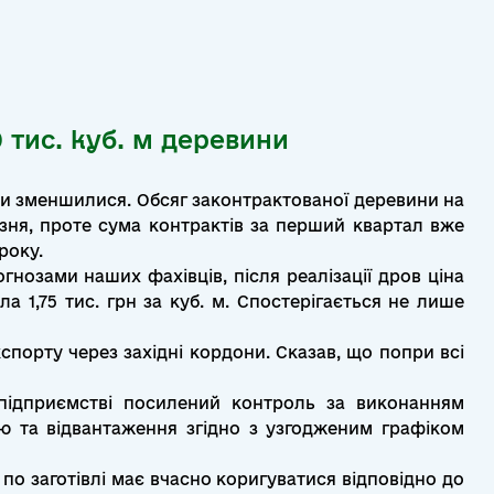
 тис. куб. м деревини
шки зменшилися. Обсяг законтрактованої деревини на
зня, проте сума контрактів за перший квартал вже
року.
огнозами наших фахівців, після реалізації дров ціна
а 1,75 тис. грн за куб. м. Спостерігається не лише
спорту через західні кордони. Сказав, що попри всі
 підприємстві посилений контроль за виконанням
влю та відвантаження згідно з узгодженим графіком
по заготівлі має вчасно коригуватися відповідно до