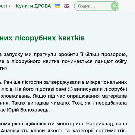
Пошук:
сті
Купити ДРОВА
них лісорубних квитків
а запуску ми прагнули зробити її більш прозорою,
е з лісорубного квитка починається ланцюг обігу
ти?
ь. Раніше лісгоспи затверджували в міжрегіональних
сів. На його підставі самі (!) виписували лісорубні
 зловживань. Якщо під час опрацювання матеріалів
ня. Таких випадків чимало. Тож, як і передбачала
дає Юрій Болоховець.
ному рівні здійснювати моніторинг. Наприклад, наші
Аналізують класи якості та категорії сортиментів.