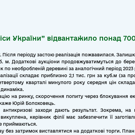
іси України” відвантажило понад 700
ку. Після періоду застою реалізація пожвавилася. Зали
. м. Додаткові аукціони продовжуватимуться до бере
 по необробленій деревині за аналогічний період 2023 
лізації складає приблизно 2,1 тис. грн за куб.м (за пр
четвертому кварталі минулого року середня цін складал
 динаміка.
ацію на ринку, скорочення попиту через блокування ек
 каже Юрій Болоховець.
 антикризові заходи дають результат. Зокрема, на
викуплена, керівник філії має забезпечити її заготі
не приймаються.
у без затримок виставлятися на додаткові торги. План 