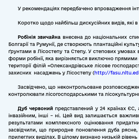
У рекомендаціях передбачено впровадження інтр
Коротко щодо найбільш дискусійних видів, які в У
Робінія звичайна
внесена до національних списк
Болгарії та Румунії, де створюють плантаційні культ
ґрунтами в Лісостепу та Степу. У степових умовах в
форми робінії, яка вирізняється виключно прямими 
території філій «Олександрівське лісове господар
захисних насаджень у Лісостепу (
http://fasu.nltu.e
Засвідчено, що неконтрольоване розповсюджен
контролювати лісогосподарськими та лісокультур
Дуб червоний
представлений у 24 країнах ЄС, а
інвазійним, інші – ні. Цей вид залишається важлив
результатами комплексного оцінювання придатний
засвідчили, що природне поновлення дуба рясне, 
прилеглих виділах. В цілому визнано низькій рівень 