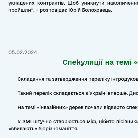
укладених контрактів. Щоб уникнути накопичення
пройшли”, – розповідає Юрій Болоховець.
05.02.2024
Спекуляції на темі 
Складання та затвердження переліку інтродукова
Такий перелік складається в Україні вперше. Ди
На темі «інвазійних» дерев почали відверто спе
У ЗМІ штучно створюється міф, нібито лісівник
«вбивають» біорізноманіття.