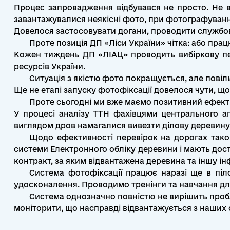
Процес запровадження відбувався не просто. Не в
завантажувалися неякісні фото, при фотографуванн
Довелося застосовувати догани, проводити службов
Проте позиція ДП «Ліси України» чітка: або пра
Кожен тиждень ДП «ЛІАЦ» проводить вибіркову пер
ресурсів України.
Ситуація з якістю фото покращується, але повіл
Ще не етапі запуску фотофіксації довелося чути, що
Проте сьогодні ми вже маємо позитивний ефект 
У процесі аналізу ТТН фахівцями центрального ап
виглядом дров намагалися вивезти ділову деревину.
Щодо ефективності перевірок на дорогах також
системи Електронного обліку деревини і мають досту
контракт, за яким відвантажена деревина та іншу і
Система фотофіксації працює наразі ще в піл
удосконалення. Проводимо тренінги та навчання для
Система однозначно повністю не вирішить пробл
моніторити, що насправді відвантажується з наших ск