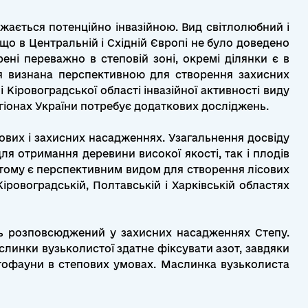
ажається потенційно інвазійною. Вид світлолюбний і
що в Центральній і Східній Європі не було доведено
ені переважно в степовій зоні, окремі ділянки є в
ія визнана перспективною для створення захисних
 Кіровоградської області інвазійної активності виду
регіонах України потребує додаткових досліджень.
сових і захисних насадженнях. Узагальнення досвіду
ля отримання деревини високої якості, так і плодів
у, тому є перспективним видом для створення лісових
іровоградській, Полтавській і Харківській областях
ить розповсюджений у захисних насадженнях Степу.
слинки вузьколистої здатне фіксувати азот, завдяки
тофауни в степових умовах. Маслинка вузьколиста