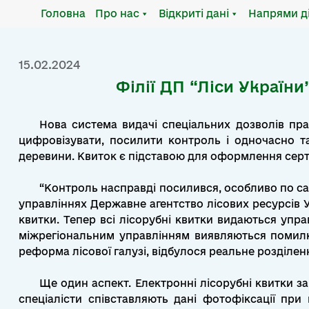
Місяць:
Лютий 2024
Головна
Про нас
Відкриті дані
Напрями д
15.02.2024
Філії ДП “Ліси Україн
Нова система видачі спеціальних дозволів пра
цифровізувати, посилити контроль і одночасно т
деревини. Квиток є підставою для оформлення серти
“Контроль насправді посилився, особливо по са
управліннях Державне агентство лісових ресурсів Ук
квитки. Тепер всі лісорубні квитки видаються уп
міжрегіональним управлінням виявляються помилки
реформа лісової галузі, відбулося реальне розділе
Ще один аспект. Електронні лісорубні квитки з
спеціалісти співставляють дані фотофіксації при 