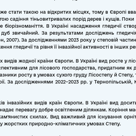
оже стати такою на відкритих місцях, тому в Європі вв
ю садіння тіньовитривалих порід дерев і кущів. Поки 
 біорізноманіття. В Україні насадження гледичії створ
ж дуб звичайний. За результатами досліджень гледич
, 2007). За дослідженнями 2023 року у степовій частині
ня гледичії та рівня її інвазійної активності в інших 
х видів жодної країни Європи. В Україні вид росте у лі
рспективним для лісового господарства, придатним як д
показники росту в умовах сухого груду Лісостепу й Степ
ії. За дослідженнями 2022–2023 рр. у Тернопільській, К
ів інвазійних видів країн Європи. В Україні вид дос
 надає перевагу добре освітленим ділянкам. Коріння ма
кам’янистих схилах. Вид важливий для існування орні
у жорстких природно-кліматичних умовах Степу.