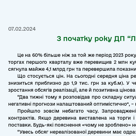
07.02.2024
З початку року ДП “Л
Це на 60% більше ніж за той же період 2023 ро
торгах першого кварталу вже перевищив 2 млн куб
сягнула майже 4,1 млрд грн та перевершила показник
Що стосується цін. На сьогодні середня ціна реа
знизиться приблизно до 1,9 тис. грн за куб.м). У 
зростання обсягів реалізації, але й позитивна цінова
“Два тижні тому я розповідав про складну ситу
негативні прогнози налаштований оптимістично”, –
Пройшло зовсім небагато часу. Запроваджені
контрактів. Якщо деревина виставлена на торги і 
поставки. Будь-які пояснення «чому не зроблено» 
“Увесь обсяг нереалізованої деревини має одраз