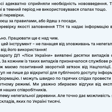
сі адекватно сприйняли необхідність нововведення. 
і в темний період не використовувався спалах тощо.
і перевірки.
цюєш за правилами, або йдеш з посади.
евірку якості заповнення ТТН та надає інформацію в
ьно. Працювати ще є над чим.
 цей інструмент – не панацея від зловживань та нелега
від його використання!
арату ДП «Ліси України» виявлені десятки випадків о
 За кожним із таких випадків призначалося службове р
 маємо позитивний зворотній зв’язок від Нацполіції.
п не лише до відкритої для публічного доступу інформа
нформацію. І можуть швидко по гарячих слідах провести
отному режимі. Ми уважно збираємо відгуки від експ
 наших співробітників.
ему нелегальної деревини. Але точно дає можливість я
ладів, яких по Україні тисячі.