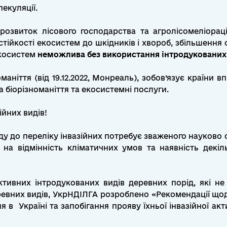
екуляції.
озвиток лісового господарства та агролісомеліораці
ня стійкості екосистем до шкідників і хвороб, збільшенн
екосистем
неможлива без використання інтродукованих
маніття (від 19.12.2022, Монреаль), зобов’язує країни 
а біорізноманіття та екосистемні послуги.
ійних видів!
 до переліку інвазійних потребує зваженого науково об
 на відмінність кліматичних умов та наявність дек
тивних інтродукованих видів деревних порід, які не
ревних видів, УкрНДІЛГА розроблено «Рекомендації щод
 в Україні та запобігання прояву їхньої інвазійної а