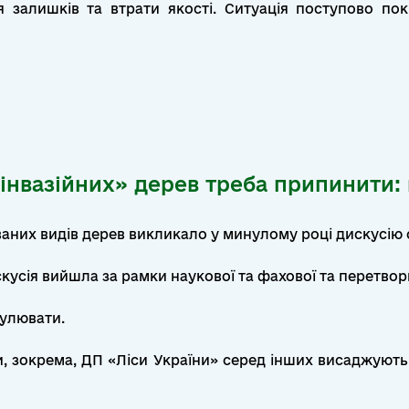
 залишків та втрати якості. Ситуація поступово по
«інвазійних» дерев треба припинити
них видів дерев викликало у минулому році дискусію се
скусія вийшла за рамки наукової та фахової та перетвор
кулювати.
и, зокрема, ДП «Ліси України» серед інших висаджують 