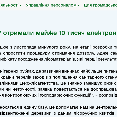
іяльності
Управління персоналом
Для громадсько
и” отримали майже 10 тисяч електрон
цює з листопада минулого року. На етапі розробки т
а спростити процедуру отримання дозволу. Адже сам
фікату походження лісоматеріалів. Які перші результа
нітарних рубках, де зазвичай виникає найбільше питан
раїни перелік заходів з поліпшення санітарного стану лі
равліннями Держлісагентства. Це значно зменшує ризик
 чи неточності, заявка повертається на доопрацюван
ння контролюючих і господарюючих функцій”, – розпові
аносяться в єдину базу. Це допомагає нам на централь
відвантаженні деревини з даним лісорубних квитків. 