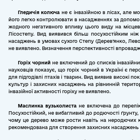
Гледичія колюча
не є інвазійною в лісах, але м
його легко контролювати в насадженнях за допомого
жодного негативного впливу цього виду на місцеве
Лісостепу. Вид виявився більш посухостійким ні
насаджень в умовах сухого Степу (Дерев’янко, Левон
не виявлено. Визначення перспективності впроваджен
Горіх чорний
не включений до списків інвазійни
науковців показує, що горіх чорний в Україні є пе
для підгодівлі птахів і тварин. Вид виявив високі 
культур і захисних насаджень на рівнинній територ
інвазійної активності горіху не виявлено.
Маслинка вузьколиста
не включена до перелік
Посухостійкий, не вибагливий до родючості ґрунту,
чому це дерево може рости навіть на неродючих 
рекомендована для створення захисних насаджень 