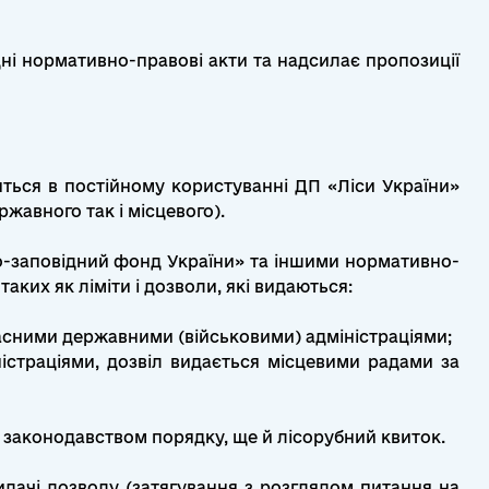
дні нормативно-правові акти та надсилає пропозиції
дяться в постійному користуванні ДП «Ліси України»
жавного так і місцевого).
о-заповідний фонд України» та іншими нормативно-
ких як ліміти і дозволи, які видаються:
ласними державними (військовими) адміністраціями;
ністраціями, дозвіл видається місцевими радами за
у законодавством порядку, ще й лісорубний квиток.
дачі дозволу (затягування з розглядом питання на