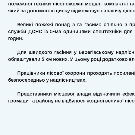
пожежної техніки лісопожежні модулі компактні та 
який за допомогою диску відмежовує палаючу ділян
Великі пожежі понад 5 га гасимо спільно з пр
служби ДСНС із 5-ма одиницями спецтехніки для 
годин.
Для швидкого гасіння у Берегівському надлісн
облаштували 5 км нових. У цьому році додатково в
Працівники лісової охорони проходять посилені н
безпосередньо у надлісництвах.
Представники місцевої влади відзначили ефект
громади та району не відбулося жодної великої лісо