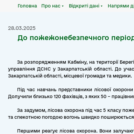
Місяць:
Березень 2025
Головна
Про нас
Відкриті дані
Напрями д
28.03.2025
До пожежонебезпечного періоду 
За розпорядженням Кабміну, на території Берег
управління ДСНС у Закарпатській області. До учас
Закарпатській області, місцевої громади та медики.
Під час навчань представники лісової охорони
Долучили близько 120 фахівців, з яких 50 – працівни
За задумом, лісова охорона під час 5 класу пож
та спекотною погодою вогонь швидко поширюється. 
Першими реагує лісова охорона. Вони залучають