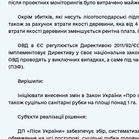
після проектних моніторингів було витрачено майже
Окрім збитків, які несуть лісогосподарські пі
також за рахунок втрати якості деревини, яка від 
втрати якості деревини зменшується рентна плата. 
ОВД в ЄС регулюється Директивою 2011/92/ЄС
імплементовує Директиву у своє національне закон
ОВД проводять у виключних випадках, а саме під час
(ПЗФ).
Вирішили:
Ініціювати внесення змін в Закон України «Про 
також суцільно санітарні рубки на площі понад 1 га.
Суб’єкти реалізації рішення:
ДП «Ліси України» забезпечує збір, систематиз
обмеження на усі поступові, суцільні рубки головн