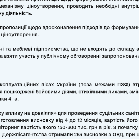
еханізму ціноутворення, проводить необхідні внутр
у діяльність.
пропозиції щодо вдосконалення підходів до формування
 ціноутворення.
ні та меблеві підприємства, що не входять до складу 
 взяти участь у публічному обговоренні запропоновани
експлуатаційних лісах України (поза межами ПЗФ) втр
ня пошкоджені бойовими діями, стихійними лихами, змін
ки 4 га.
нку впливу на довкілля» для проведення суцільних сані
готовлення висновку від 4 до 12 місяців, вартість його
ринг вартість якого 150-300 тис. грн в рік. З початку
 Держлісагентства отримали 263 висновки з ОВД, при