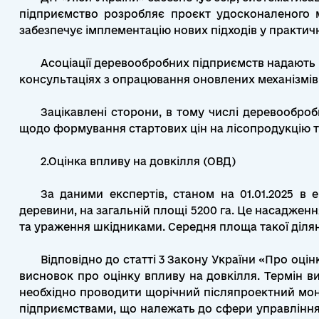
підприємство розробляє проєкт удосконаленого м
забезпечує імплементацію нових підходів у практичн
Асоціації деревообробних підприємств надають 
консультаціях з опрацювання оновлених механізмів
Зацікавлені сторони, в тому числі деревооброб
щодо формування стартових цін на лісопродукцію та
2.Оцінка впливу на довкілля (ОВД)
За даними експертів, станом на 01.01.2025 в 
деревини, на загальній площі 5200 га. Це насаджен
та ураження шкідниками. Середня площа такої ділян
Відповідно до статті 3 Закону України «Про оці
висновок про оцінку впливу на довкілля. Термін ви
необхідно проводити щорічний післяпроектний моніто
підприємствами, що належать до сфери управління