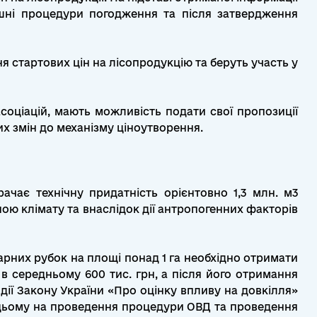
ішні процедури погодження та після затвердження
 стартових цін на лісопродукцію та беруть участь у
асоціацій, мають можливість подати свої пропозиції
х змін до механізму ціноутворення.
ачає технічну придатність орієнтовно 1,3 млн. м3
ою клімату та внаслідок дії антропогенних факторів
тарних рубок на площі понад 1 га необхідно отримати
 в середньому 600 тис. грн, а після його отримання
 дії Закону України «Про оцінку впливу на довкілля»
 цьому на проведення процедури ОВД та проведення