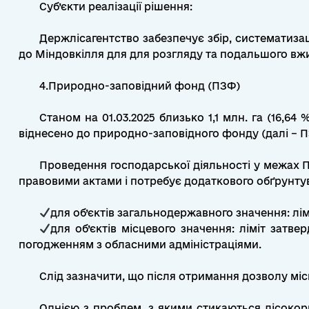
Суб’єкти реалізації рішення:
Держлісагентство забезпечує збір, систематиза
до Міндовкілля для для розгляду та подальшого вжи
4.Природно-заповідний фонд (ПЗФ)
Станом на 01.03.2025 близько 1,1 млн. га (16,
віднесено до природно-заповідного фонду (далі – ПЗ
Проведення господарської діяльності у межах 
правовими актами і потребує додаткового обґрунтува
для об’єктів загальнодержавного значення: л
для об’єктів місцевого значення: ліміт зат
погодженням з обласними адміністраціями.
Слід зазначити, що після отримання дозволу мі
Однією з проблем, з якими стикаються лісокор