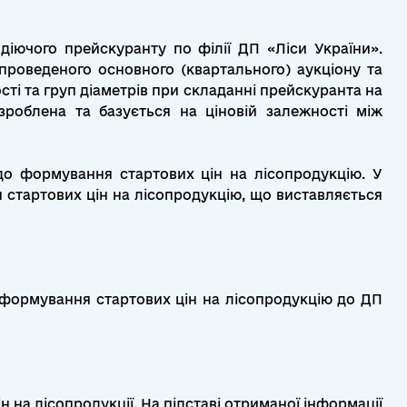
діючого прейскуранту по філії ДП «Ліси України».
роведеного основного (квартального) аукціону та
ості та груп діаметрів при складанні прейскуранта на
зроблена та базується на ціновій залежності між
до формування стартових цін на лісопродукцію. У
 стартових цін на лісопродукцію, що виставляється
формування стартових цін на лісопродукцію до ДП
 на лісопродукції. На підставі отриманої інформації