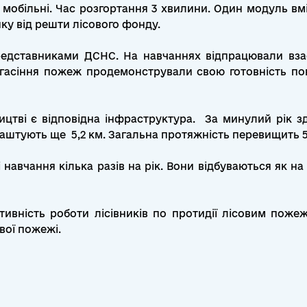
мобільні. Час розгортання 3 хвилини. Один модуль вмі
ку від решти лісового фонду.
едставниками ДСНС. На навчаннях відпрацювали взаєм
гасіння пожеж продемонстрували свою готовність повн
ицтві є відповідна інфраструктура. За минулий рік з
лаштують ще 5,2 км. Загальна протяжність перевищить 
авчання кілька разів на рік. Вони відбуваються як на р
ивність роботи лісівників по протидії лісовим пожеж
вої пожежі.