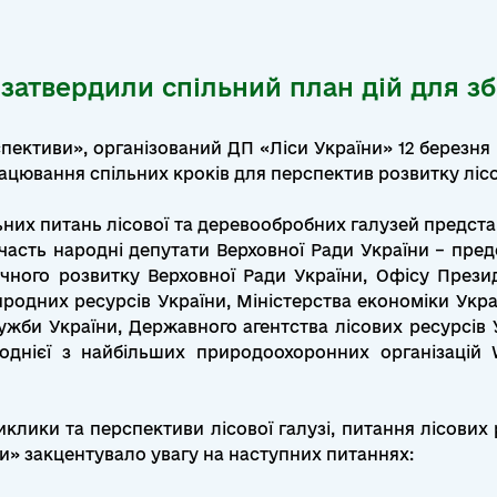
 затвердили спільний план дій для з
спективи», організований ДП «Ліси України» 12 березн
ацювання спільних кроків для перспектив розвитку лісо
них питань лісової та деревообробних галузей представ
участь народні депутати Верховної Ради України – пред
чного розвитку Верховної Ради України, Офісу Прези
риродних ресурсів України, Міністерства економіки Укра
ужби України, Державного агентства лісових ресурсів
 однієї з найбільших природоохоронних організацій 
лики та перспективи лісової галузі, питання лісових р
ни» закцентувало увагу на наступних питаннях: