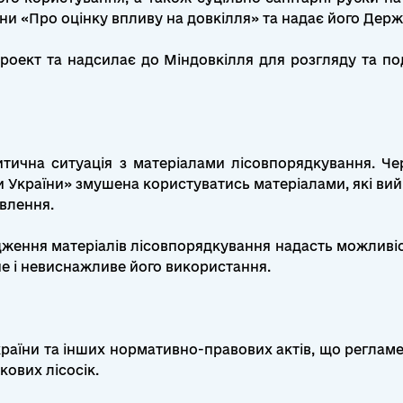
ни «Про оцінку впливу на довкілля» та надає його Держ
оект та надсилає до Міндовкілля для розгляду та под
итична ситуація з матеріалами лісовпорядкування. Ч
и України» змушена користуватись матеріалами, які вийш
влення.
ження матеріалів лісовпорядкування надасть можливіст
е і невиснажливе його використання.
України та інших нормативно-правових актів, що реглам
кових лісосік.