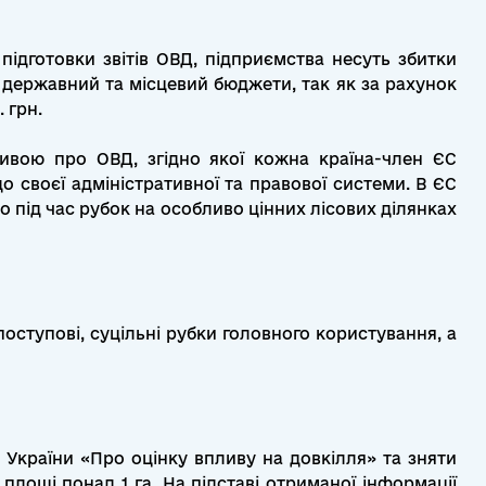
підготовки звітів ОВД, підприємства несуть збитки
ь державний та місцевий бюджети, так як за рахунок
. грн.
тивою про ОВД, згідно якої кожна країна-член ЄС
 своєї адміністративної та правової системи. В ЄС
о під час рубок на особливо цінних лісових ділянках
поступові, суцільні рубки головного користування, а
 України «Про оцінку впливу на довкілля» та зняти
площі понад 1 га. На підставі отриманої інформації