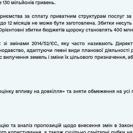
 130 мільйонів гривень.
дприємства за сплату приватним структурам послуг за 
4 до 12 місяців не може бути заготовлена. Збитки несут
Орієнтовні збитки бюджетів щороку становлять 400 млн
 зі змінами 2014/52/ЄС, яку часто називають Дирек
одавство, адаптуючи певні види планової діяльності до
 вилучення земель і зміни їх цільового призначення, аб
оцінку впливу на довкілля» та зняти обмеження на усі 
ацію та аналіз пропозицій щодо внесення змін в Закон
ого користування, а також суцільно санітарні рубки на 