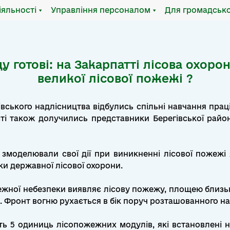
іяльності
Управління персоналом
Для громадсько
готові: на Закарпатті лісова охоро
великої лісової пожежі ?
івського надлісництва відбулись спільні навчання прац
ті також долучились представники Берегівської районно
 змоделювали свої дії при виникненні лісової пожежі
ки державної лісової охорони.
ежної небезпеки виявляє лісову пожежу, площею близько
Фронт вогню рухається в бік поруч розташованного нас
 5 одиниць лісопожежних модулів, які встановлені на 