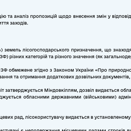
цію та аналіз пропозицій щодо внесення змін у відпові
ття заходів.
64 %) земель лісогосподарського призначення, що знахо
Ф) різних категорій та різного значення (як загальнодер
ПЗФ обмежене згідно з Законом України «Про природн
ння та отримання додаткових дозвільних документів, та
іміт затверджується Міндовкіллям, дозвіл видається об
верджується обласними державними (військовими) адмі
сцевих рад, лісокористувачу видається в установленом
истувачі є недодержання місцевими радами строків ви