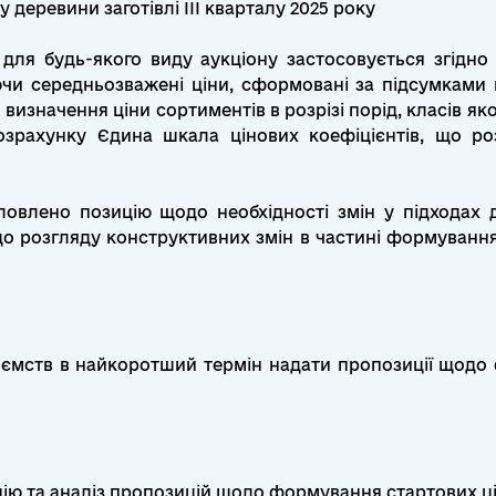
 деревини заготівлі ІІІ кварталу 2025 року
для будь-якого виду аукціону застосовується згідно 
и середньозважені ціни, сформовані за підсумками п
визначення ціни сортиментів в розрізі порід, класів як
розрахунку Єдина шкала цінових коефіцієнтів, що ро
овлено позицію щодо необхідності змін у підходах 
 до розгляду конструктивних змін в частині формування
ємств в найкоротший термін надати пропозиції щодо 
цію та аналіз пропозицій щодо формування стартових цін