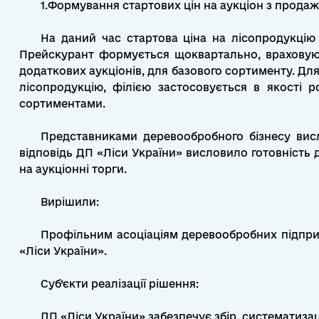
1.Формування стартових цін на аукціон з продажу
На даний час стартова ціна на лісопродукцію 
Прейскурант формується щоквартально, враховуюч
додаткових аукціонів, для базового сортименту. Для 
лісопродукцію, філією застосовується в якості 
сортиментами.
Представниками деревообробного бізнесу висл
відповідь ДП «Ліси України» висловило готовність
на аукціонні торги.
Вирішили:
Профільним асоціаціям деревообробних підпри
«Ліси України».
Суб’єкти реалізації рішення:
ДП «Ліси України» забезпечує збір, систематиза