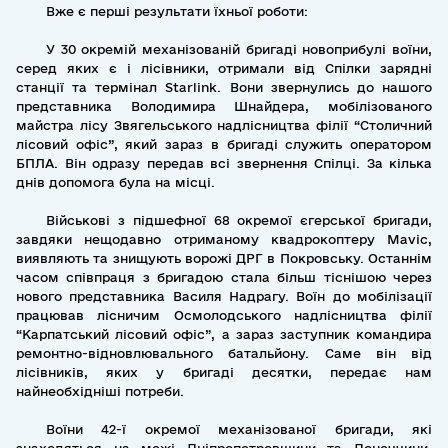
Вже є перші результати їхньої роботи:
У 30 окремій механізованій бригаді новоприбулі воїни,
серед яких є і лісівники, отримали від Спілки зарядні
станції та термінал Starlink. Вони звернулись до нашого
представника Володимира Шнайдера, мобілізованого
майстра лісу Звягельського надлісництва філії “Столичний
лісовий офіс”, який зараз в бригаді служить оператором
БПЛА. Він одразу передав всі звернення Спілці. За кілька
днів допомога була на місці.
Військові з підшефної 68 окремої єгерської бригади,
завдяки нещодавно отриманому квадрокоптеру Mavic,
виявляють та знищують ворожі ДРГ в Покровську. Останнім
часом співпраця з бригадою стала більш тіснішою через
нового представника Василя Надрагу. Воїн до мобілізації
працював лісничим Осмолодського надлісництва філії
“Карпатський лісовий офіс”, а зараз заступник командира
ремонтно-відновлювального батальйону. Саме він від
лісівників, яких у бригаді десятки, передає нам
найнеобхідніші потреби.
Воїни 42-ї окремої механізованої бригади, які