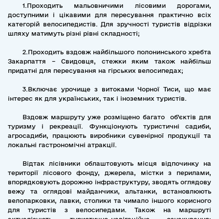
1.Проходить мальовничими лісовими дорогами,
доступними і цікавими для пересування практично всіх
категорій велосипедистів. Для зручності туристів відрізки
шляху матимуть різні рівні складності;
2.Проходить вздовж найбільшого полонинського хребта
Закарпаття – Свидовця, стежки яким також найбільш
придатні для пересування на гірських велосипедах;
3.Включає урочище з витоками Чорної Тиси, що має
інтерес як для українських, так і іноземних туристів.
Вздовж маршруту уже розміщено багато об’єктів для
туризму і рекреації. Функціонують туристичні садиби,
агросадиби, працюють виробники сувенірної продукції та
локальні гастрономічні атракції.
Відтак лісівники облаштовують місця відпочинку на
території лісового фонду, джерела, містки з перилами,
впорядковують дорожню інфраструктуру, зводять оглядову
вежу та оглядові майданчики, альтанки, встановлюють
велопарковки, лавки, столики та чимало іншого корисного
для туристів з велосипедами. Також на маршруті