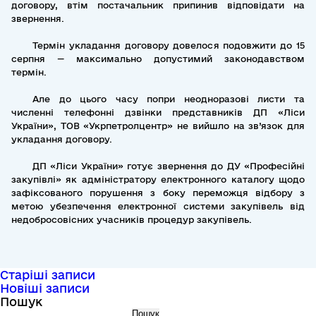
договору, втім постачальник припинив відповідати на
звернення.
Термін укладання договору довелося подовжити до 15
серпня — максимально допустимий законодавством
термін.
Але до цього часу попри неодноразові листи та
численні телефонні дзвінки представників ДП «Ліси
України», ТОВ «Укрпетролцентр» не вийшло на зв’язок для
укладання договору.
ДП «Ліси України» готує звернення до ДУ «Професійні
закупівлі» як адміністратору електронного каталогу щодо
зафіксованого порушення з боку переможця відбору з
метою убезпечення електронної системи закупівель від
недобросовісних учасників процедур закупівель.
Навігація
Старіші записи
Новіші записи
за
Пошук
Пошук