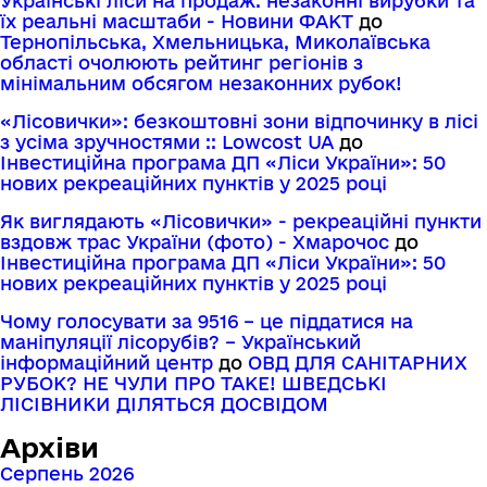
Українські ліси на продаж: незаконні вирубки та
їх реальні масштаби - Новини ФАКТ
до
Тернопільська, Хмельницька, Миколаївська
області очолюють рейтинг регіонів з
мінімальним обсягом незаконних рубок!
«Лісовички»: безкоштовні зони відпочинку в лісі
з усіма зручностями :: Lowcost UA
до
Інвестиційна програма ДП «Ліси України»: 50
нових рекреаційних пунктів у 2025 році
Як виглядають «Лісовички» - рекреаційні пункти
вздовж трас України (фото) - Хмарочос
до
Інвестиційна програма ДП «Ліси України»: 50
нових рекреаційних пунктів у 2025 році
Чому голосувати за 9516 – це піддатися на
маніпуляції лісорубів? – Український
інформаційний центр
до
ОВД ДЛЯ САНІТАРНИХ
РУБОК? НЕ ЧУЛИ ПРО ТАКЕ! ШВЕДСЬКІ
ЛІСІВНИКИ ДІЛЯТЬСЯ ДОСВІДОМ
Архіви
Серпень 2026