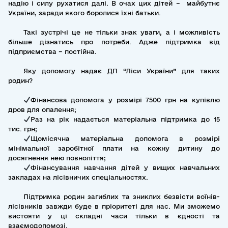
надію і силу рухатися далі. В очах цих дітей – майбутнє
України, заради якого боролися їхні батьки.
Такі зустрічі це не тільки знак уваги, а і можливість
більше дізнатись про потреби. Адже підтримка від
підприємства – постійна.
Яку допомогу надає ДП “Ліси України” для таких
родин?
Фінансова допомога у розмірі 7500 грн на купівлю
дров для опалення;
Раз на рік надається матеріальна підтримка до 15
тис. грн;
Щомісячна матеріальна допомога в розмірі
мінімальної заробітної плати на кожну дитину до
досягнення нею повноліття;
Фінансування навчання дітей у вищих навчальних
закладах на лісівничих спеціальностях.
Підтримка родин загиблих та зниклих безвісти воїнів-
лісівників завжди буде в пріоритеті для нас. Ми зможемо
вистояти у ці складні часи тільки в єдності та
взаємодопомозі.