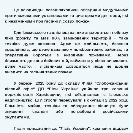
Це всюдихідні позашляховики, обладнані модульними
протипожежними установками та цистернами для води, які
є незамінними при гасінні лісових пожеж.
Для Ізюмського надлісництва, яке знаходиться поблизу
лінії фронту та має 90% замінованих територій – така
техніка дуже важлива. Адже це мобільність, безпека
працівників, що дуже важливо у прифронтових районах, та
оперативна боротьба з низовими пожежами. Через
близькість до зони бойових дій, займання у лісах виникають
дуже часто, і лісівникам доводиться ледь не щодня
виїздити на гасіння таких пожеж.
У березні 2025 року до складу Філія “Слобожанський
лісовий офіс” ДП “Ліси України” увійшли три колишні
держлісгоспи Харківщини, які об’єдналися в Ізюмське
надлісництво. Ці лісгоспи перебували в окупації у 2022 році.
Більшість майна, техніки та обладнання лісництв були
знищенні, спалені або пограбовані російськими
окупантами.
Після приєднання до “Лісів України”, компанія відразу