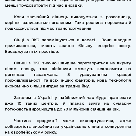
менші трудовитрати під час висадки.
Коли звичайний сіянець викопується з розсаднику,
коріння залишається оголеним. Така рослина пересихає й
пошкоджується під час транспортування.
Сінці з ЗКС переміщуються в касеті. Вони швидше
приживаються, мають значно більшу енергію росту.
Висаджувати їх простіше.
Сіянці з ЗКС значно швидше перетвориться на вкриту
лісом площу, тож лісівники зможуть зекономити на
доглядах насаджень. З урахуванням кращої
приживлюваності та всіх інших факторів, нова технологія
економічно більш вигідна за традиційну.
Загалом в Україні у найближчий час буде працювати
вже 10 таких центрів. У планах вийти на сумарну
потужність виробництва до 70 мільйонів сіянців на рік.
Частина продукції може експортуватися, адже
собівартість виробництва українських сіянців конкурентна
на європейському ринку.