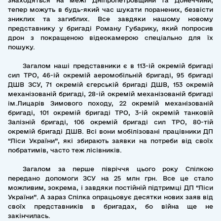
знаходяться на межі Дніпропетровщини та Донеччини,
тепер можуть в будь-який час шукати поранених, безвісти
зниклих та загиблих. Все завдяки нашому новому
представнику у бригаді Роману Губарику, який попросив
дрон з покращеною відеокамерою спеціально для їх
пошуку.
Загалом наші представники є в 113-ій окремій бригаді
сил ТРО, 46-ій окремій аеромобільній бригаді, 95 бригаді
ДШВ ЗСУ, 71 окремій єгерській бригаді ДШВ, 153 окремій
механізованій бригаді, 28-ій окремій механізованій бригаді
ім.Лицарів Зимового походу, 22 окремій механізованій
бригаді, 101 окремій бригаді ТРО, 3-ій окремій танковій
Залізній бригаді, 106 окремій бригаді сил ТРО, 80-тій
окремій бригаді ДШВ. Всі вони мобілізовані працівники ДП
“Ліси України”, які збирають заявки на потреби від своїх
побратимів, часто теж лісівників.
Загалом за перше півріччя цього року Спілкою
передано допомоги ЗСУ на 25 млн грн. Все це стало
можливим, зокрема, і завдяки постійній підтримці ДП “Ліси
України”. А зараз Спілка опрацьовує десятки нових заяв від
своїх представників в бригадах, бо війна ще не
закінчилась.