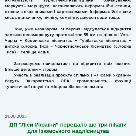
актуалізують туристично-навігаційне ознакування:
маркують маршрути, встановлюють інформаційні стенди,
стовпи з вказівниками і картосхемами, інформаційні знаки
місць відпочинку, нічлігу, кемпінгу, джерел води тощо.
Тож, уже незабаром, 31 серпня, відбудеться відкриття
частини веломаршруту протяжністю 55 км на ділянці Усть-
Чорна – Кедринське лісництво – Турбатське лісництво –
витоки р.Чорна Тиса – Чорнотисянське лісництво (с.Чорна
Тиса) – селище Ясіня.
Запрошуємо приєднатися до відкриття всіх охочих.
Більше деталей – згодом.
Участь в реалізації проєкту спільно з «Лісами України»
беруть Закарпатська ОВА, громадськість, фахівці
туристичної галузі та місцева бізнес-спільнота.
21.08.2025
ДП “Ліси України” передало ще три пікапи
для Ізюмського надлісництва