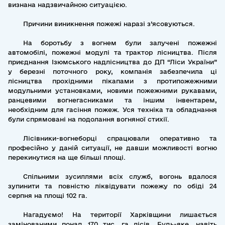
визнана надзвичайною ситуацією.
Причини виникнення пожежі наразі з’ясовуються.
На боротьбу з вогнем були залучені пожежні
автомобілі, пожежні модулі та трактор лісництва. Після
приєднання Ізюмського надлісництва до ДП “Ліси України”
у березні поточного року, компанія забезпечила ці
лісництва прохідними пікапами з протипожежними
модульними установками, новими пожежними рукавами,
ранцевими вогнегасниками та іншим інвентарем,
необхідним для гасіння пожеж. Уся техніка та обладнання
були спрямовані на подолання вогняної стихії.
Лісівники-вогнеборці спрацювали оперативно та
професійно у даній ситуації, не давши можливості вогню
перекинутися на ще більші площі.
Спільними зусиллями всіх служб, вогонь вдалося
зупинити та повністю ліквідувати пожежу по обіді 24
серпня на площі 102 га.
Нагадуємо! На території Харківщини лишається
замінованими понад 170 тис. га лісів. Будь-яке, навіть