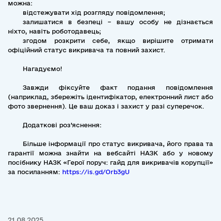
можна:
відстежувати хід розгляду повідомлення;
залишатися в безпеці – вашу особу не дізнається
ніхто, навіть роботодавець;
згодом розкрити себе, якщо вирішите отримати
офіційний статус викривача та повний захист.
Нагадуємо!
Завжди фіксуйте факт подання повідомлення
(наприклад, збережіть ідентифікатор, електронний лист або
фото звернення). Це ваш доказ і захист у разі суперечок.
Додаткові роз’яснення:
Більше інформації про статус викривача, його права та
гарантії можна знайти на вебсайті НАЗК або у новому
посібнику НАЗК «Герої поруч: гайд для викривачів корупції»
за посиланням:
https://is.gd/Orb3gU
21.08.2025