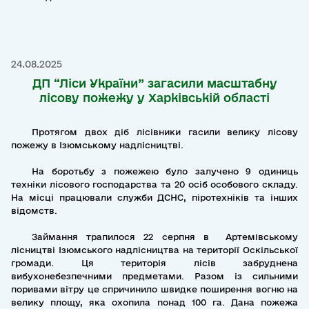
24.08.2025
ДП “Ліси України” загасили масштабну
лісову пожежу у Харківській області
Протягом двох діб лісівники гасили велику лісову
пожежу в Ізюмському надлісництві.
На боротьбу з пожежею було залучено 9 одиниць
техніки лісового господарства та 20 осіб особового складу.
На місці працювали служби ДСНС, піротехніків та інших
відомств.
Займання трапилося 22 серпня в Артемівському
лісництві Ізюмського надлісництва на території Оскільської
громади. Ця територія лісів забруднена
вибухонебезпечними предметами. Разом із сильними
поривами вітру це спричинило швидке поширення вогню на
велику площу, яка охопила понад 100 га. Дана пожежа