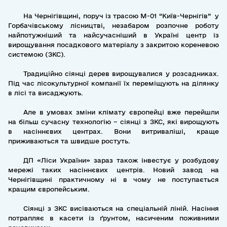
На Чернігівщині, поруч із трасою М-01 “Київ-Чернігів” у
Горбачівському лісництві,
незабаром розпочне роботу
найпотужніший та найсучасніший в Україні центр із
вирощування посадкового матеріалу з закритою кореневою
системою (ЗКС).
Традиційно сіянці дерев вирощувалися у розсадниках.
Під час лісокультурної компанії їх переміщують на ділянку
в лісі та висаджують.
Але в умовах зміни клімату європейці вже перейшли
на більш сучасну технологію – сіянці з ЗКС, які вирощують
в насіннєвих центрах. Вони витриваліші, краще
приживаються та швидше ростуть.
ДП «Ліси України» зараз також інвестує у розбудову
мережі таких насіннєвих центрів.
Новий завод на
Чернігівщині практичному ні в чому не поступається
кращим європейським.
Сіянці з ЗКС висіваються на спеціальній ліній. Насіння
потрапляє в касети із ґрунтом, насиченим поживними