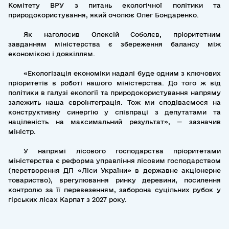
Комітету ВРУ з питань екологічної політики та
природокористування, який очолює Олег Бондаренко.
Як наголосив Олексій Соболєв, пріоритетним
завданням міністерства є збереження балансу між
економікою і довкіллям.
«Екологізація економіки надалі буде одним з ключових
пріоритетів в роботі нашого міністерства. До того ж від
політики в галузі екології та природокористування напряму
залежить наша євроінтеграція. Тож ми сподіваємося на
конструктивну синергію у співпраці з депутатами та
націленість на максимальний результат», — зазначив
міністр.
У напрямі лісового господарства пріоритетами
міністерства є реформа управління лісовим господарством
(перетворення ДП «Ліси України» в державне акціонерне
товариство), врегулювання ринку деревини, посилення
контролю за її перевезенням, заборона суцільних рубок у
гірських лісах Карпат з 2027 року.