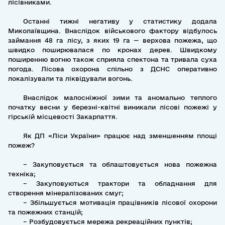
лісівниками.
Останні тижні негативу у статистику додала
Миколаївщина. Внаслідок військового фактору відбулось
займання 48 га лісу, з яких 19 га — верхова пожежа, що
швидко поширювалася по кронах дерев. Швидкому
поширенню вогню також сприяла спектона та тривала суха
погода. Лісова охорона спільно з ДСНС оперативно
локалізували та ліквідували вогонь.
Внаслідок малосніжної зими та аномально теплого
початку весни у березні-квітні виникали лісові пожежі у
гірській місцевості Закарпаття.
Як ДП «Ліси України» працює над зменшенням площі
пожеж?
– Закуповується та облаштовується нова пожежна
техніка;
– Закуповуються трактори та обладнання для
створення мінералізованих смуг;
– Збільшується мотивація працівників лісової охорони
та пожежних станцій;
– Розбудовується мережа рекреаційних пунктів;