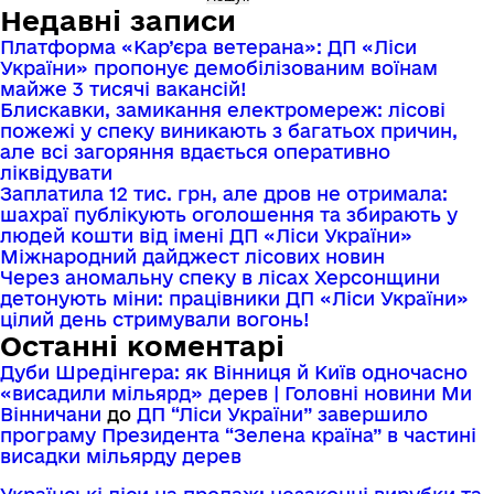
записами
Недавні записи
Платформа «Кар’єра ветерана»: ДП «Ліси
України» пропонує демобілізованим воїнам
майже 3 тисячі вакансій!
Блискавки, замикання електромереж: лісові
пожежі у спеку виникають з багатьох причин,
але всі загоряння вдається оперативно
ліквідувати
Заплатила 12 тис. грн, але дров не отримала:
шахраї публікують оголошення та збирають у
людей кошти від імені ДП «Ліси України»
Міжнародний дайджест лісових новин
Через аномальну спеку в лісах Херсонщини
детонують міни: працівники ДП «Ліси України»
цілий день стримували вогонь!
Останні коментарі
Дуби Шредінгера: як Вінниця й Київ одночасно
«висадили мільярд» дерев | Головні новини Ми
Вінничани
до
ДП “Ліси України” завершило
програму Президента “Зелена країна” в частині
висадки мільярду дерев