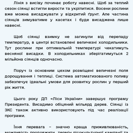
Лінія з висіву починає роботу навесні. Щоб за теплий
сезон сіянці встигли вирости та укріпитися. Восени рослини
вже можна висаджувати у відкритий ґрунт. Але частина
сіянців зимуватиме у касетах і буде висаджена лише
навесні.
Щоб сіянці взимку не загинули від перепаду
температур, в центрі встановлені величезні холодильники.
Тут рослини при оптимальній температурі чекатимуть
весняної висадки. В холодильниках зберігатимуться 2
мільйона сіянців одночасно.
Поруч із основним цехом розміщені величезні поля
дорощування і теплиці. Система автоматизованого поливу
забезпечує ідеальні умови для розвитку рослин у перший
рік життя.
Цього року ДП «Ліси України» завершує програму
Президента. Висадимо обіцяний мільярд дерев. Сіянці із
ЗКС також активно використовують під час реалізації
програми.
Їхня перевага – значно краща приживлюваність,
можливість продовжити термін лісокультурної кампанії та