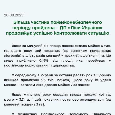
20.08.2025
Більша частина пожежонебезпечного
періоду пройдена – ДП «Ліси України»
продовжує успішно контролювати ситуацію
Якщо за минулий рік площа пожеж склала майже 6 тис.
га, цього року цей показник (за винятком приєднаних
лісгоспів) в шість разів менший – трохи більше тисячі га. Це
лише приблизно 0,15% від площі, яка перебуває у
постійному користуванні підприємства.
У середньому в Україні за останні десять років щорічно
виникає приблизно 1,5 тис. пожеж, цього року їх удвічі
менше — загалом ліквідовано майже 700 пожеж.
Якщо минулого року середня площа пожежі 4,4 га,
цього – 3,7 га, і цей показник поступово зменшується (за
минулий тиждень 3 га).
У лісництвах Подільського, Поліського, Північного