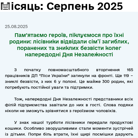
Місяць:
Серпень 2025
25.08.2025
Пам’ятаємо героїв, піклуємося про їхні
родини: лісівники відвідали сім’ї загиблих,
поранених та зниклих безвісти колег
напередодні Дня Незалежності
З початку повномасштабного вторгнення 165
працівників ДП “Ліси України” загинули на фронті. Ще 119 –
зниклі безвісти, з них 6 у полоні. Це майже 300 родин, які
потребують постійної уваги та підтримки.
Тож, напередодні Дня Незалежності представники всіх
філій підприємства завітали до них в гості. Слова подяки
ніколи не зможуть зрівнятися з героїзмом чоловіків.
У знак нашої турботи лісівники передали продуктові
кошики. Особливо зворушливими стали моменти зустрічей
із дітьми. Попри біль втрати, їхні щирі посмішки дарують