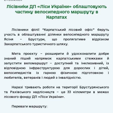
Лісівники ДП «Ліси України» облаштовують
частину велосипедного маршруту в
Карпатах
Лісівники філії “Карпатський лісовий офіс” беруть
участь в облаштуванні ділянки велосипедного маршруту
Ясіня – Брустури, що пролягатиме відрізком
Закарпатського туристичного шляху.
Мета проєкту – розширити й удосконалити добре
знаний піший напрямок карпатськими стежками й
запустити веломаршрут – доступний та інклюзивний, із
відповідною інфраструктурою для дорослих і дітей,
велосипедистів із гарною фізичною підготовкою і
любителів, ветеранів і людей з інвалідністю.
Наразі тривають роботи на території Брустурянського
та Рахівського надлісництв – це 33 кілометри в межах
лісового фонду ДП «Ліси України».
Переваги маршруту: