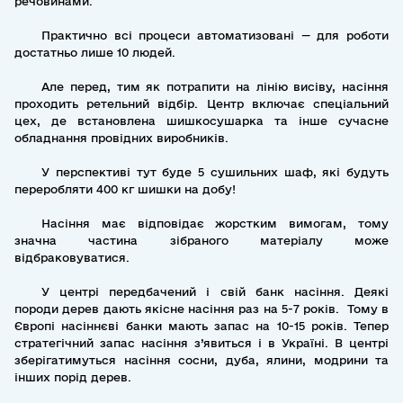
речовинами.
Практично всі процеси автоматизовані — для роботи
достатньо лише 10 людей.
Але перед, тим як потрапити на лінію висіву, насіння
проходить ретельний відбір. Центр включає спеціальний
цех, де встановлена шишкосушарка та інше сучасне
обладнання провідних виробників.
У перспективі тут буде 5 сушильних шаф, які будуть
переробляти 400 кг шишки на добу!
Насіння має відповідає жорстким вимогам, тому
значна частина зібраного матеріалу може
відбраковуватися.
У центрі передбачений і свій банк насіння. Деякі
породи дерев дають якісне насіння раз на 5-7 років. Тому в
Європі насіннєві банки мають запас на 10-15 років. Тепер
стратегічний запас насіння з’явиться і в Україні. В центрі
зберігатимуться насіння сосни, дуба, ялини, модрини та
інших порід дерев.