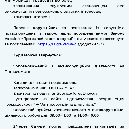
мінімуми для працездатних осіб);
зловживання службовим становищем або
використання повноважень у власних інтересах;
конфлікт інтересів.
Перелік корупційних та пов’язаних із корупцією
правопорушень, а також інших порушень вимог Закону
України «Про запобігання корупції» ви можете переглянути
за посиланням:
https://is.gd/vldBwc
(додатки 1-3).
Куди можна звернутись:
1.Уповноважений з антикорупційної діяльності на
Підприємстві
Канали для подачі повідомлень:
Телефонна лінія: 0 800 33 79 47
Електронна пошта: anticor@e-forest.gov.ua
Гугл-форма: на сайті Підприємства, розділ “Для
громадськості” → “Антикорупційна діяльність”
Особистий прийом Уповноваженого з антикорупційної
діяльності: робочі дні: 09:00–11:00 та 14:00–16:00
2.Через Єдиний портал повідомлень викривачів за