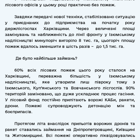
лісового офісів у цьому році практично без пожеж.
Завдяки передачі нової техніки, стабілізовано ситуацію
у приєднаних до підприємства на початку року
держлісгоспах Харківщини. Через величезні площі
замінувань та наближеність до лінії фронту у Ізюмському
надлісництві минулоріч вигоріло 8 тис. га, цьогоріч площу
пожеж вдалось зменшити в шість разів – до 1,5 тис. га.
Де було найбільше займань?
60% всіх лісових пожеж цього року сталося на
Харківщині, переважна більшість у Ізюмському
надліснинцтві, яке утворили лиш півроку тому з
Ізюмського, Куп’янського та Вовчанського лісгоспів. 90%
територій заміновано, що дуже ускладнює процес гасіння.
У лісовий фонд постійно прилітають ворожі КАБи, ракети,
дрони. Пожежі супроводжують детонацію мін та
боєприпасів.
Протягом літа внаслідок прильотів ворожих дронів та
ракет ставались займання на Дніпропетровщині, Київщині
та Житомирщині. Всі пожежі оперативно ліквідовувались