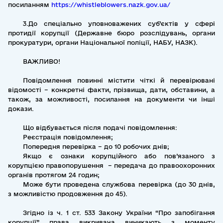
посиланням
https://whistleblowers.nazk.gov.ua/
3.До спеціально уповноважених суб’єктів у сфері
протидії корупції (Державне бюро розслідувань, органи
прокуратури, органи Національної поліції, НАБУ, НАЗК).
ВАЖЛИВО!
Повідомлення повинні містити чіткі й перевірювані
відомості – конкретні факти, прізвища, дати, обставини, а
також, за можливості, посилання на документи чи інші
докази.
Що відбувається після подачі повідомлення:
Реєстрація повідомлення;
Попередня перевірка – до 10 робочих днів;
Якщо є ознаки корупційного або пов’язаного з
корупцією правопорушення – передача до правоохоронних
органів протягом 24 годин;
Може бути проведена службова перевірка (до 30 днів,
з можливістю продовження до 45).
Згідно із ч. 1 ст. 533 Закону України “Про запобігання
корупції” права викривача виникають з моменту