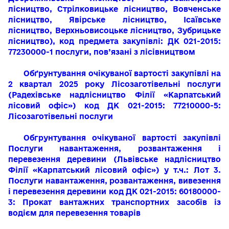
лісництво, Стрілковицьке лісництво, Вовченське
лісництво, Явірське лісництво, Ісаївське
лісництво, Верхньовисоцьке лісництво, Зубрицьке
лісництво), код предмета закупівлі: ДК 021-2015:
77230000-1 послуги, пов’язані з лісівництвом
Обґрунтування очікуваної вартості
закупівлі на
2 квартал 2025 року Лісозаготівельні послуги
(Радехівське надлісництво
Філії «Карпатський
лісовий офіс»)
код ДК 021-2015: 77210000-5:
Лісозаготівельні послуги
Обгрунтування очікуваної вартості закупівлі
Послуги навантаження, розвантаження і
перевезення деревини
(Львівське надлісництво
Філії «Карпатський лісовий офіс»)
у т.ч.: Лот 3.
Послуги навантаження, розвантаження, вивезення
і перевезення деревини код ДК 021-2015: 60180000-
3: Прокат вантажних тра
нспортних засобів із
водієм для перевезення товарів