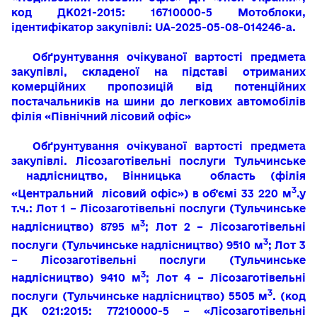
код ДК021-2015: 16710000-5 Мотоблоки,
ідентифікатор закупівлі: UA-2025-05-08-014246-a.
Обґрунтування очікуваної вартості предмета
закупівлі, складеної на підставі отриманих
комерційних пропозицій від потенційних
постачальників на шини до легкових автомобілів
філія «Північний лісовий офіс»
Обґрунтування очікуваної вартості предмета
закупівлі. Лісозаготівельні послуги Тульчинське
надлісництво, Вінницька область (філія
3
«Центральний лісовий офіс») в об’ємі 33 220 м
.у
т.ч.: Лот 1 – Лісозаготівельні послуги (Тульчинське
3
надлісництво) 8795 м
; Лот 2 – Лісозаготівельні
3
послуги (Тульчинське надлісництво) 9510 м
; Лот 3
– Лісозаготівельні послуги (Тульчинське
3
надлісництво) 9410 м
; Лот 4 – Лісозаготівельні
3
послуги (Тульчинське надлісництво) 5505 м
. (код
ДК 021:2015: 77210000-5 – «Лісозаготівельні