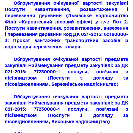
Обгрунтування очікуваної вартості закупівлі
Послуги навантаження, розвантаження і
перевезення деревини
(Львівське надлісництво
Філії «Карпатський лісовий офіс»)
у т.ч.: Лот 2.
Послуги навантаження, розвантаження, вивезення
і перевезення деревини код ДК 021-2015: 60180000-
3: Прокат вантажних тра
нспортних засобів із
водієм для перевезення товарів
Обґрунтування очікуваної вартості предмета
закупівлі
Найменування предмету закупівлі:
за ДК
021-2015: 77230000-1
послуги, пов’язані з
лісівництвом
(
Послуги з догляду за
лісовідновленням, Березнівське надлісництво)
Обґрунтування очікуваної вартості предмета
закупівлі
Найменування предмету закупівлі:
за ДК
021-2015: 77230000-1
послуги, пов’язані з
лісівництвом
(
Послуги з догляду за
лісовідновленням, Висоцьке надлісництво)