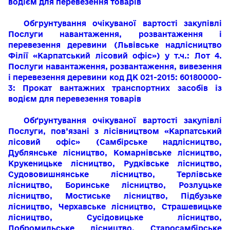
водієм для перевезення товарів
Обгрунтування очікуваної вартості закупівлі
Послуги навантаження, розвантаження і
перевезення деревини
(Львівське надлісництво
Філії «Карпатський лісовий офіс»)
у т.ч.: Лот 4.
Послуги навантаження, розвантаження, вивезення
і перевезення деревини код ДК 021-2015: 60180000-
3: Прокат вантажних тра
нспортних засобів із
водієм для перевезення товарів
Обґрунтування очікуваної вартості закупівлі
Послуги, пов’язані з лісівництвом «Карпатський
лісовий офіс» (Самбірське надлісництво,
Дублянське лісництво, Комарнівське лісництво,
Крукеницьке лісництво, Рудківське лісництво,
Судововишнянське лісництво, Терлівське
лісництво, Боринське лісництво, Розлуцьке
лісництво, Мостиське лісництво, Підбузьке
лісництво, Черхавське лісництво, Страшевицьке
лісництво, Сусідовицьке лісництво,
Добромильське лісництво, Старосамбірське