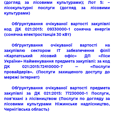
(догляд за лісовими культурами); Лот 5: –
лісокультурні послуги (догляд за лісовими
культурами)
Обґрунтування очікуваної вартості закупівлі
код ДК 021:2015: 09330000-1 сонячна енергія
(сонячна електростанція 30 кВт)
Обґрунтування очікуваної вартості на
закупівлю сектором ІТ забезпечення філії
«Карпатський лісовий офіс» ДП «Ліси
України» Найменування предмета закупівлі: за код
ДК 021:2015:72410000-7 — «Послуги
провайдерів». (Послуги захищеного доступу до
мережі Інтернет)
Обґрунтування очікуваної вартості предмета
закупівлі за ДК 021:2015: 77230000-1 Послуги,
пов’язані з лісівництвом (Послуги по догляду за
лісовими культурами Ніжинське надлісництво,
Чернігівська область)