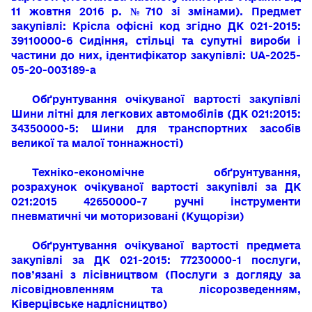
11 жовтня 2016 р. №710 зі змінами). Предмет
закупівлі: Крісла офісні код згідно ДК 021-2015:
39110000-6 Сидіння, стільці та супутні вироби і
частини до них, ідентифікатор закупівлі: UA-2025-
05-20-003189-a
Обґрунтування очікуваної вартості закупівлі
Шини літні для легкових автомобілів (ДК 021:2015:
34350000-5: Шини для транспортних засобів
великої та малої тоннажності)
Техніко-економічне обґрунтування,
розрахунок очікуваної вартості закупівлі за ДК
021:2015 42650000-7 ручні інструменти
пневматичні чи моторизовані (Кущорізи)
Обґрунтування очікуваної вартості предмета
закупівлі
за ДК 021-2015: 77230000-1
послуги,
пов’язані з лісівництвом
(
Послуги з догляду за
лісовідновленням
та лісорозведенням
,
Ківерцівське
надлісництво
)