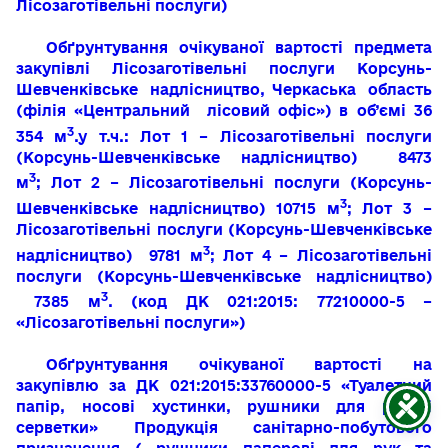
Лісозаготівельні послуги)
Обґрунтування очікуваної вартості предмета
закупівлі Лісозаготівельні послуги Корсунь-
Шевченківське надлісництво, Черкаська область
(філія «Центральний лісовий офіс») в об’ємі 36
3
354 м
.у т.ч.: Лот 1 – Лісозаготівельні послуги
(Корсунь-Шевченківське надлісництво) 8473
3
м
; Лот 2 – Лісозаготівельні послуги (Корсунь-
3
Шевченківське надлісництво) 10715 м
; Лот 3 –
Лісозаготівельні послуги (Корсунь-Шевченківське
3
надлісництво) 9781 м
; Лот 4 – Лісозаготівельні
послуги (Корсунь-Шевченківське надлісництво)
3
7385 м
. (код ДК 021:2015: 77210000-5 –
«Лісозаготівельні послуги»)
Обґрунтування очікуваної вартості на
закупівлю за ДК 021:2015:33760000-5 «Туалетний
папір, носові хустинки, рушники для рук і
серветки» Продукція санітарно-побутового