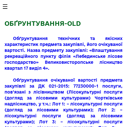
ОБҐРУНТУВАННЯ-OLD
Обґрунтування технічних та якісних
характеристик предмета закупівлі, його очікуваної
вартості. Назва предмету закупівлі: «Влаштування
рекреаційного пункту філія «Лебединське лісове
господарство» Великовисторопське лісництво
квартал 17 виділ 4».
Обґрунтування очікуваної вартості предмета
закупівлі за ДК 021-2015: 77230000-1 послуги,
пов’язані з лісівництвом (Лісокультурні послуги
(догляд за лісовими культурами) Чортківське
надлісництво, у т.ч.: Лот 1: – лісокультурні послуги
(догляд за лісовими культурами); Лот 2: –
лісокультурні послуги (догляд за лісовими
культурами); Лот 3: – лісокультурні послуги