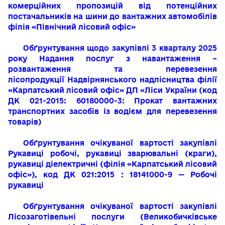
комерційних пропозицій від потенційних
постачальників на шини до вантажних автомобілів
філія «Північний лісовий офіс»
Обґрунтування щодо закупівлі 3 кварталу 2025
року
Н
адання послуг з навантаження –
розвантаження та перевезення
лісопродукції
Надвірнянського надлісництва філії
«Карпатський лісовий офіс» ДП «Ліси України
(код
ДК 021-2015: 60180000-3: Прокат вантажних
транспортних засобів із водієм для перевезення
товарів)
Обґрунтування очікуваної вартості закупівлі
Рукавиці робочі, рукавиці зварювальні (краги),
рукавиці діелектричні
(філія «Карпатський лісовий
офіс»)
,
код
ДК 021:2015 : 18141000-9 — Робочі
рукавиці
Обґрунтування очікуваної вартості закупівлі
Лісозаготівельні послуги (Великобичківське