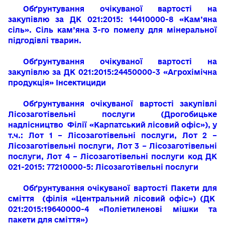
Обґрунтування очікуваної вартості на
закупівлю за ДК 021:2015: 14410000-8 «Кам’яна
сіль». Сіль кам’яна 3-го помелу для мінеральної
підгодівлі тварин.
Обґрунтування очікуваної вартості на
закупівлю за ДК 021:2015:24450000-3 «Агрохімічна
продукція» Інсектициди
Обґрунтування очікуваної вартості закупівлі
Лісозаготівельні послуги
(Дрогобицьке
надлісництво Філії «Карпатський лісовий офіс»)
,
у
т.ч.: Лот 1 – Лісозаготівельні послуги, Лот 2 –
Лісозаготівельні послуги,
Лот 3 – Лісозаготівельні
послуги, Лот 4 – Лісозаготівельні послуги
код ДК
021-2015: 77210000-5: Лісозаготівельні послуги
Обґрунтування очікуваної вартості
Пакети для
сміття
(філія «Центральний лісовий офіс»)
(ДК
021:2015:19640000-4 «Поліетиленові мішки та
пакети для сміття»)