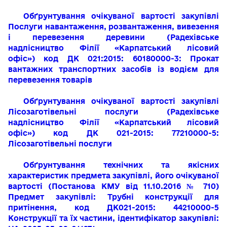
Обґрунтування очікуваної вартості
закупівлі
Послуги навантаження, розвантаження, вивезення
і перевезення деревини
(Радехівське
надлісництво
Філії «Карпатський лісовий
офіс»)
код
ДК 021:2015:
60180000-3: Прокат
вантажних транспортних засобів із водієм для
перевезення товарів
Обґрунтування очікуваної вартості
закупівлі
Лісозаготівельні послуги (Радехівське
надлісництво
Філії «Карпатський лісовий
офіс»)
код ДК 021-2015: 77210000-5:
Лісозаготівельні послуги
Обґрунтування технічних та якісних
характеристик предмета закупівлі, його очікуваної
вартості (Постанова КМУ від 11.10.2016 № 710)
Предмет закупівлі: Трубні конструкції для
притінення, код ДК021-2015: 44210000-5
Конструкції та їх частини, ідентифікатор закупівлі: