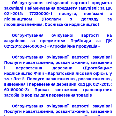
Обґрунтування очікуваної вартості предмета
закупівлі
Найменування предмету закупівлі:
за ДК
021-2015: 77230000-1
послуги, пов’язані з
лісівництвом
(
Послуги з догляду за
лісовідновленням, Соснівське надлісництво)
Обґрунтування очікуваної вартості на
закупівлю за предметом:
Гербіциди
за ДК
021:2015:24450000-3 «Агрохімічна продукція»
Обгрунтування очікуваної вартості закупівлі
Послуги навантаження, розвантаження, вивезення
і перевезення деревини
(Дрогобицьке
надлісництво Філії «Карпатський лісовий офіс»),
у
т.ч.: Лот 2. Послуги навантаження, розвантаження,
вивезення і перевезення деревини код ДК 021-2015:
60180000-3: Прокат вантажних тра
нспортних
засобів із водієм для перевезення товарів
Обгрунтування очікуваної вартості закупівлі
Послуги навантаження, розвантаження, вивезення