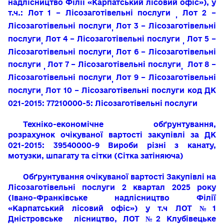
надлісництво
Філії «Карпатський лісовий офіс»)
, у
т.ч.:
Лот 1 – Лісозаготівельні послуги
Лот 2 –
,
Лісозаготівельні послуги
Лот 3 – Лісозаготівельні
,
послуги
Лот 4 – Лісозаготівельні послуги
Лот 5 –
,
,
Лісозаготівельні послуги
Лот 6 – Лісозаготівельні
,
послуги
Лот 7 – Лісозаготівельні послуги
Лот 8
–
,
,
Лісозаготівельні послуги
Лот 9 – Лісозаготівельні
,
послуги
Лот 10 – Лісозаготівельні послуги
код ДК
,
021-2015: 77210000-5: Лісозаготівельні послуги
Техніко-економічне обґрунтування,
розрахунок очікуваної вартості закупівлі за ДК
021-2015: 39540000-9 Вироби різні з канату,
мотузки, шпагату та сітки (Сітка затіняюча)
Обґрунтування очікуваної вартості
Закупівлі на
Лісозаготівельні послуги
2 квартал 2025 року
(Івано-Франківське надлісництво
Філії
«Карпатський лісовий офіс»)
у т.ч ЛОТ №1
Дністровське лісництво, ЛОТ №2 Клубівецьке