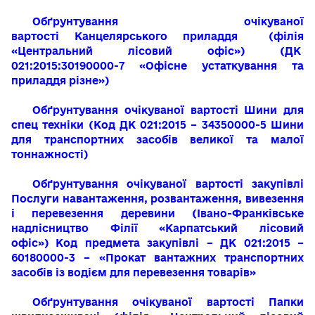
Обґрунтування очікуваної
вартості
Канцелярського приладдя
(філія
«Центральний лісовий офіс»)
(ДК
021:2015:30190000-7
«Офісне устаткування та
приладдя різне»
)
Обґрунтування очікуваної вартості Шини для
спец техніки (Код ДК 021:2015 – 34350000-5 Шини
для транспортних засобів великої та малої
тоннажності)
Обґрунтування очікуваної вартості закупівлі
Послуги навантаження, розвантаження, вивезення
і перевезення деревини
(Івано-Франківське
надлісництво Філії «Карпатський лісовий
офіс»)
Код предмета закупівлі – ДК 021:2015 –
60180000-3 – «Прокат вантажних транспортних
засобів із водієм для перевезення товарів»
Обґрунтування очікуваної вартості
Папки