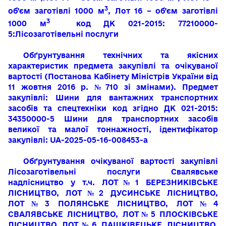
3
об’єм заготівлі 1000 м
,
Лот 16 – об’єм заготівлі
3
1000 м
код ДК 021-2015: 77210000-
5:Лісозаготівельні послуги
Обґрунтування технічних та якісних
характеристик предмета закупівлі та очікуваної
вартості (Постанова Кабінету Міністрів України від
11 жовтня 2016 р. №710 зі змінами). Предмет
закупівлі: Шини для вантажних транспортних
засобів та спецтехніки код згідно ДК 021-2015:
34350000-5 Шини для транспортних засобів
великої та малої тоннажності, ідентифікатор
закупівлі: UA-2025-05-16-008453-a
Обґрунтування очікуваної вартості
закупівлі
Лісозаготівельні послуги Свалявське
надлісництво
у т.ч.
ЛОТ№1 БЕРЕЗНИКІВСЬКЕ
ЛІСНИЦТВО
, ЛОТ№2 ДУСИНСЬКЕ
ЛІСНИЦТВО
,
ЛОТ№3 ПОЛЯНСЬКЕ ЛІСНИЦТВО
, ЛОТ№4
СВАЛЯВСЬКЕ
ЛІСНИЦТВО
, ЛОТ№5 ПЛОСКІВСЬКЕ
ЛІСНИЦТВО
ЛОТ№6 ПАШКІВЕЦЬКЕ ЛІСНИЦТВО,