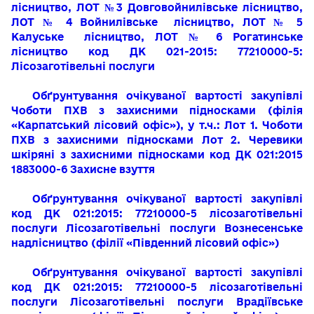
лісництво, ЛОТ №3 Довговойнилівське лісництво,
ЛОТ № 4 Войнилівське лісництво, ЛОТ № 5
Калуське лісництво, ЛОТ № 6 Рогатинське
лісництво
код ДК 021-2015: 77210000-5:
Лісозаготівельні послуги
Обґрунтування очікуваної вартості закупівлі
Чоботи ПХВ з захисними підносками (філія
«Карпатський лісовий офіс»),
у т.ч.: Лот 1. Чоботи
ПХВ з захисними підносками
Лот 2. Черевики
шкіряні з захисними підносками
код
ДК 021:2015
1883000-6 Захисне взуття
Обґрунтування очікуваної вартості
закупівлі
код ДК 021:2015: 77210000-5 лісозаготівельні
послуги
Лісозаготівельні послуги Вознесенське
надлісництво (філії «Південний лісовий офіс»)
Обґрунтування очікуваної вартості закупівлі
код ДК 021:2015: 77210000-5 лісозаготівельні
послуги Лісозаготівельні послуги Врадіївське