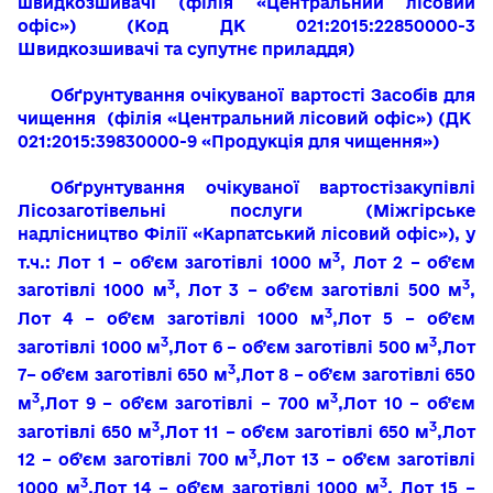
швидкозшивачі
(філія «Центральний лісовий
офіс»)
(
Код ДК
021:2015:22850000-3
Швидкозшивачі та супутнє приладдя
)
Обґрунтування очікуваної вартості
Засобів для
чищення
(філія «Центральний лісовий офіс»)
(ДК
021:2015:39830000-9 «П
родукція для чищення
»)
Обґрунтування очікуваної вартостізакупівлі
Лісозаготівельні послуги
(Міжгірське
надлісництво Філії «Карпатський лісовий офіс»)
,
у
3
т.ч.: Лот 1 – об’єм заготівлі 1000 м
, Лот 2 – об’єм
3
3
заготівлі 1000 м
,
Лот 3 – об’єм заготівлі 500 м
,
3
Лот 4 – об’єм заготівлі 1000 м
,Лот 5 – об’єм
3
3
заготівлі 1000 м
,Лот 6 – об’єм заготівлі 500 м
,Лот
3
7– об’єм заготівлі 650 м
,Лот 8 – об’єм заготівлі 650
3
3
м
,Лот 9 – об’єм заготівлі – 700 м
,Лот 10 – об’єм
3
3
заготівлі 650 м
,Лот 11 – об’єм заготівлі 650 м
,Лот
3
12 – об’єм заготівлі 700 м
,Лот 13 – об’єм заготівлі
3
3
1000 м
,Лот 14 – об’єм заготівлі 1000 м
, Лот 15 –